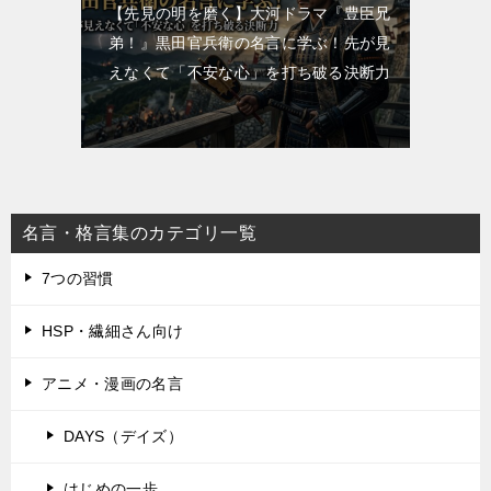
【先見の明を磨く】大河ドラマ『豊臣兄
弟！』黒田官兵衛の名言に学ぶ！先が見
えなくて「不安な心」を打ち破る決断力
名言・格言集のカテゴリ一覧
7つの習慣
HSP・繊細さん向け
アニメ・漫画の名言
DAYS（デイズ）
はじめの一歩