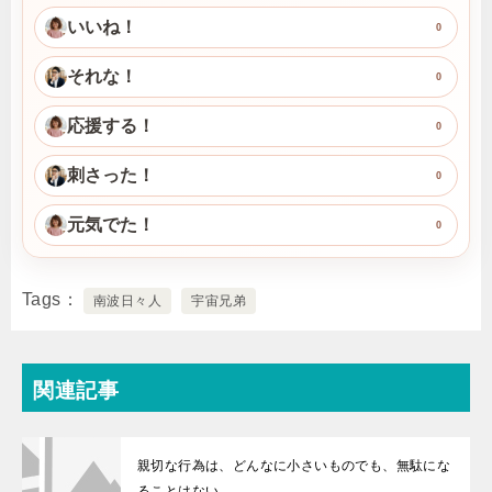
いいね！
0
それな！
0
応援する！
0
刺さった！
0
元気でた！
0
Tags
南波日々人
宇宙兄弟
関連記事
親切な行為は、どんなに小さいものでも、無駄にな
ることはない。