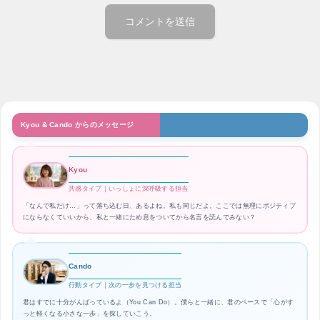
Kyou & Cando からのメッセージ
Kyou
共感タイプ｜いっしょに深呼吸する担当
「なんで私だけ…」って落ち込む日、あるよね。私も同じだよ。ここでは無理にポジティブ
にならなくていいから、私と一緒にため息をついてから名言を読んでみない？
Cando
行動タイプ｜次の一歩を見つける担当
君はすでに十分がんばっているよ（You Can Do）。僕らと一緒に、君のペースで「心がす
っと軽くなる小さな一歩」を探していこう。