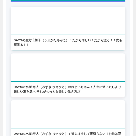
DAYSの生方千加子（うぶかたちかこ）：だから悔しい！だから泣く！！次も
頑張る！！
DAYSの水樹 寿人（みずき ひさひと）のおじいちゃん：人生に迷ったらより
難しい道を選べ それがもっとも美しい生き方だ
DAYSの水樹 寿人（みずき ひさひと）：努力は決して裏切らない！お前は正