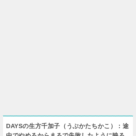
DAYSの生方千加子（うぶかたちかこ）：途
中でやめるからまるで失敗したように映る