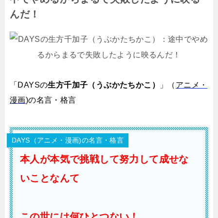
んだ！
「DAYSの
生方千加子（うぶかたちかこ）
」（
アニメ・
漫画
)の名言・格言
DAYS（アニメ・漫画)の名言・格言
本人が本気で挑戦して努力して成せな
いことなんて
この世には何ひとつない！