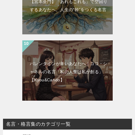
【宮本亜門】「あれもこれも」で空回り
するあなたへ。人生の“幹”をつくる名言
バレンタインが辛いあなたへ｜ココ・シ
ャネルの名言「私の人生は私が創る」
【Kyou&Cando】
名言・格言集のカテゴリ一覧