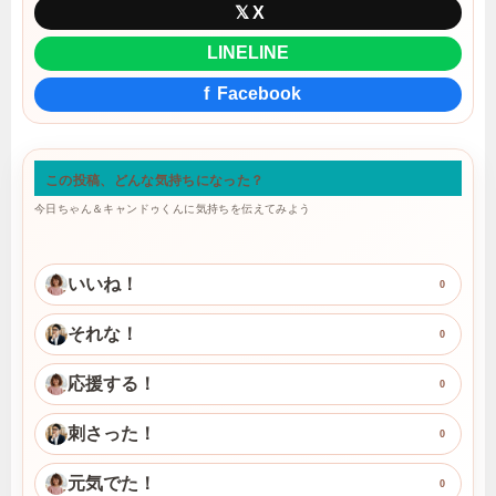
𝕏
X
LINE
LINE
f
Facebook
この投稿、どんな気持ちになった？
今日ちゃん＆キャンドゥくんに気持ちを伝えてみよう
いいね！
0
それな！
0
応援する！
0
刺さった！
0
元気でた！
0