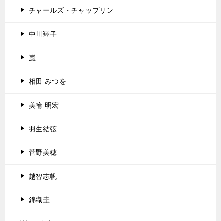
チャールズ・チャップリン
中川翔子
嵐
相田 みつを
美輪 明宏
羽生結弦
菅野美穂
越智志帆
錦織圭