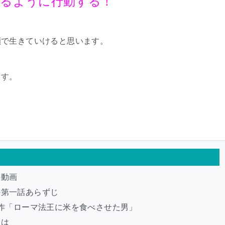
けるように行動する！
顔で生きていけると思います。
ます。
の動画
の第一話あらずじ
原作「ローマ法王に米を食べさせた男」
とは