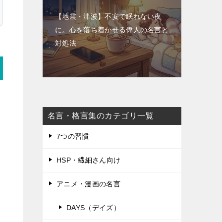
【地震・津波】不安で眠れない夜
に。心を落ち着かせる偉人の名言と
対処法
名言・格言集のカテゴリ一覧
7つの習慣
HSP・繊細さん向け
アニメ・漫画の名言
DAYS（デイズ）