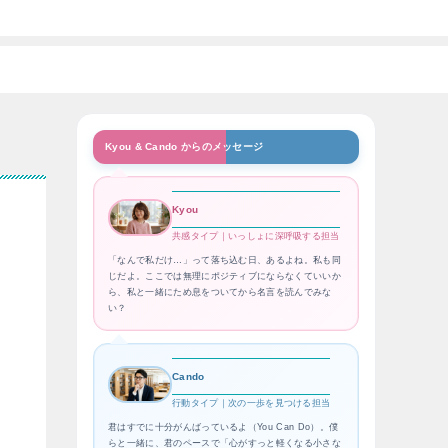
Kyou & Cando からのメッセージ
Kyou
共感タイプ｜いっしょに深呼吸する担当
「なんで私だけ…」って落ち込む日、あるよね。私も同
じだよ。ここでは無理にポジティブにならなくていいか
ら、私と一緒にため息をついてから名言を読んでみな
い？
Cando
行動タイプ｜次の一歩を見つける担当
君はすでに十分がんばっているよ（You Can Do）。僕
らと一緒に、君のペースで「心がすっと軽くなる小さな