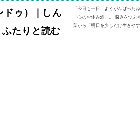
「今日も一日、よくがんばったね
ャンドゥ）｜しん
「心のお休み処」。 悩みをつぶや
葉から「明日を少しだけ生きや
。ふたりと読む