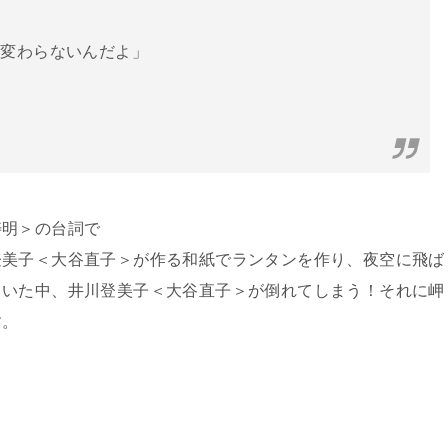
も変わらないんだよ」
寿明＞の台詞で
登美子＜大谷直子＞が作る和紙でランタンを作り、夜空に飛ば
ていた中、井川登美子＜大谷直子＞が倒れてしまう！それに岬
す。