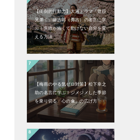
【圧倒的行動力】大河ドラマ『豊臣
兄弟！』藤吉郎（秀吉）の名言に学
ぶ！失敗が怖くて動けない自分を変
える方法
【梅雨のやる気ゼロ対策】松下幸之
助の名言に学ぶ！ジメジメした季節
を乗り切る「心の傘」の広げ方