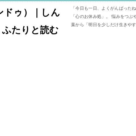
「今日も一日、よくがんばったね
ャンドゥ）｜しん
「心のお休み処」。 悩みをつぶや
葉から「明日を少しだけ生きや
。ふたりと読む