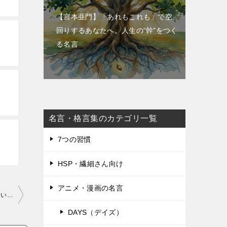
【宮本亜門】「あれもこれも」で空
回りするあなたへ。人生の“幹”をつく
る名言
名言・格言集のカテゴリ一覧
7つの習慣
HSP・繊細さん向け
アニメ・漫画の名言
相田 みつを：けれどけれどで何もしない ひとつひとつかたづけていくんだよ
DAYS（デイズ）