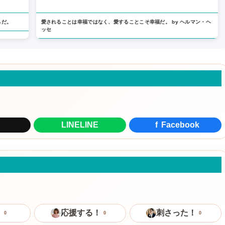
らだ。
愛されることは幸福ではなく、愛することこそ幸福だ。 by ヘルマン・ヘ
ッセ
LINE
LINE
f
Facebook
！
応援する！
刺さった！
0
0
0