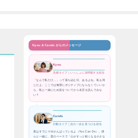
Kyou & Cando からのメッセージ
Kyou
共感タイプ｜いっしょに深呼吸する担当
「なんで私だけ…」って落ち込む日、あるよね。私も同
じだよ。ここでは無理にポジティブにならなくていいか
ら、私と一緒にため息をついてから名言を読んでみな
い？
Cando
行動タイプ｜次の一歩を見つける担当
君はすでに十分がんばっているよ（You Can Do）。僕
らと一緒に、君のペースで「心がすっと軽くなる小さな