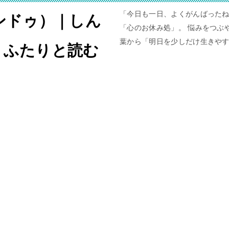
「今日も一日、よくがんばったね
ャンドゥ）｜しん
「心のお休み処」。 悩みをつぶや
葉から「明日を少しだけ生きや
。ふたりと読む