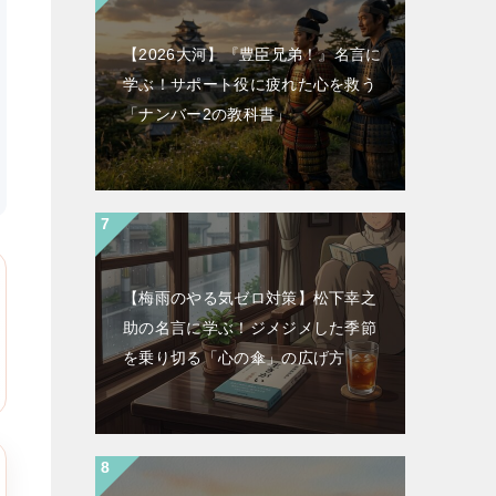
【2026大河】『豊臣兄弟！』名言に
学ぶ！サポート役に疲れた心を救う
「ナンバー2の教科書」
【梅雨のやる気ゼロ対策】松下幸之
助の名言に学ぶ！ジメジメした季節
を乗り切る「心の傘」の広げ方