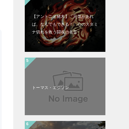
【アントニオ猪木】「元気があれ
ば、なんでもできる！」心のスタミ
ナ切れを救う闘魂の名言
トーマス・エジソン