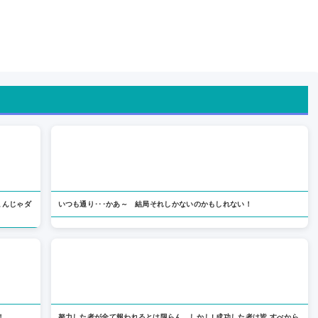
こんじゃダ
いつも通り･･･かあ～ 結局それしかないのかもしれない！
！
努力した者が全て報われるとは限らん。しかし! 成功した者は皆 すべから