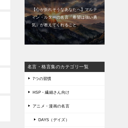
【心が折れそうなあなたへ】マルテ
ィン・ルターの名言「希望は強い勇
気」が教えてくれること
名言・格言集のカテゴリ一覧
7つの習慣
HSP・繊細さん向け
アニメ・漫画の名言
DAYS（デイズ）