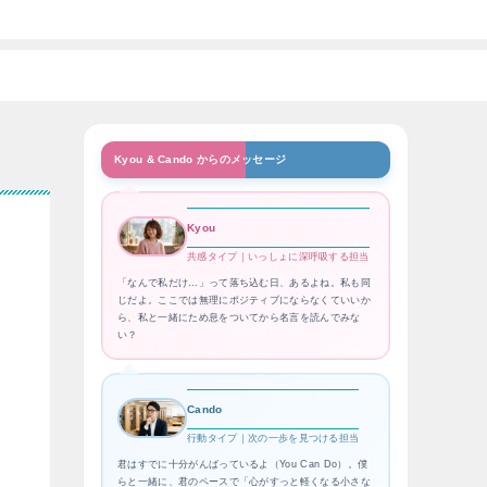
Kyou & Cando からのメッセージ
Kyou
気
共感タイプ｜いっしょに深呼吸する担当
「なんで私だけ…」って落ち込む日、あるよね。私も同
じだよ。ここでは無理にポジティブにならなくていいか
ら、私と一緒にため息をついてから名言を読んでみな
い？
Cando
行動タイプ｜次の一歩を見つける担当
君はすでに十分がんばっているよ（You Can Do）。僕
らと一緒に、君のペースで「心がすっと軽くなる小さな