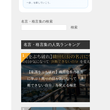
一歩」を探していこう。
名言・格言集の検索
検索
名言・格言集の人気ランキング
【常識をぶち破れ】織田信長の名言
に学ぶ！周りの目が気になって「決
断できない自分」を変える極意