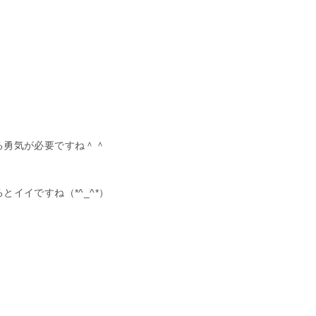
る勇気が必要ですね＾＾
イイですね（*^_^*）