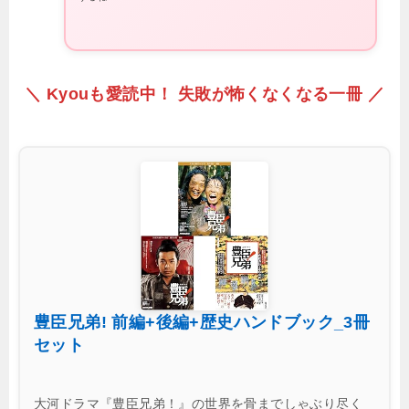
＼ Kyouも愛読中！ 失敗が怖くなくなる一冊 ／
豊臣兄弟! 前編+後編+歴史ハンドブック_3冊
セット
大河ドラマ『豊臣兄弟！』の世界を骨までしゃぶり尽く