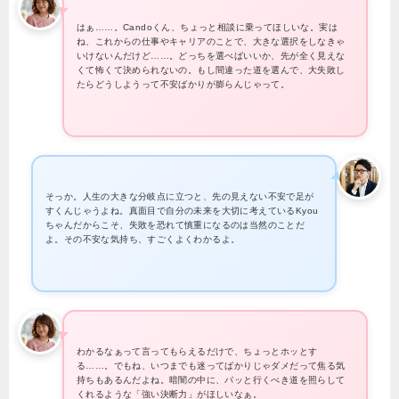
はぁ……。Candoくん、ちょっと相談に乗ってほしいな。実は
ね、これからの仕事やキャリアのことで、大きな選択をしなきゃ
いけないんだけど……。どっちを選べばいいか、先が全く見えな
くて怖くて決められないの。もし間違った道を選んで、大失敗し
たらどうしようって不安ばかりが膨らんじゃって。
そっか。人生の大きな分岐点に立つと、先の見えない不安で足が
すくんじゃうよね。真面目で自分の未来を大切に考えているKyou
ちゃんだからこそ、失敗を恐れて慎重になるのは当然のことだ
よ。その不安な気持ち、すごくよくわかるよ。
わかるなぁって言ってもらえるだけで、ちょっとホッとす
る……。でもね、いつまでも迷ってばかりじゃダメだって焦る気
持ちもあるんだよね。暗闇の中に、パッと行くべき道を照らして
くれるような「強い決断力」がほしいなぁ。