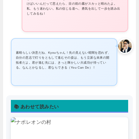
けばいいんだって思えたら、目の前の霧がスカッと晴れたよ。
私、もう迷わない。私の信じる道へ、勇気を出して一歩を踏み出
してみるね！
素晴らしい決意だね、Kyouちゃん！先の見えない暗闇を恐れず、
自分の意志で灯りをともして進むその姿は、もう立派な未来の開
拓者だよ。君が進む先には、きっと輝かしい大成功が待ってい
る。なんとかなるし、君ならできる（You Can Do）！
📚 あわせて読みたい