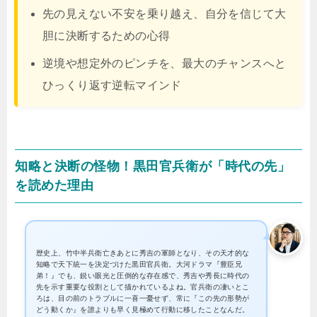
先の見えない不安を乗り越え、自分を信じて大
胆に決断するための心得
逆境や想定外のピンチを、最大のチャンスへと
ひっくり返す逆転マインド
知略と決断の怪物！黒田官兵衛が「時代の先」
を読めた理由
歴史上、竹中半兵衛亡きあとに秀吉の軍師となり、その天才的な
知略で天下統一を決定づけた黒田官兵衛。大河ドラマ『豊臣兄
弟！』でも、鋭い眼光と圧倒的な存在感で、秀吉や秀長に時代の
先を示す重要な役割として描かれているよね。官兵衛の凄いとこ
ろは、目の前のトラブルに一喜一憂せず、常に『この先の形勢が
どう動くか』を誰よりも早く見極めて行動に移したことなんだ。