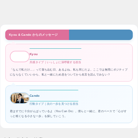
Kyou & Cando からのメッセージ
Kyou
共感タイプ｜いっしょに深呼吸する担当
「なんで私だけ…」って落ち込む日、あるよね。私も同じだよ。ここでは無理にポジティブ
にならなくていいから、私と一緒にため息をついてから名言を読んでみない？
Cando
行動タイプ｜次の一歩を見つける担当
君はすでに十分がんばっているよ（You Can Do）。僕らと一緒に、君のペースで「心がす
っと軽くなる小さな一歩」を探していこう。