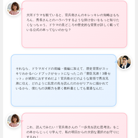
大河ドラマを観ていると、官兵衛さんのキレッキレの知略はもち
ろん、秀長さんとのハラハラするような掛け合いをもっと知りた
くなっちゃう。ドラマの見どころや歴史的な背景が詳しく載って
いる公式の本ってないのかな？
それなら、ドラマガイドの前編・後編に加えて、歴史背景がスッ
キリわかるハンドブックがセットになったこの『豊臣兄弟！3冊セ
ット』が絶対におすすめだよ！官兵衛がどのような覚悟で秀吉兄
弟に仕え、どのように乱世の先を読んだのかがリアルに描かれて
いるから、僕たちの決断力を磨く教科書としても最適なんだ。
これ、読んでみたい！官兵衛さんの『一歩先を読む思考法』をこ
の本からじっくり学んで、私の明日からの大切な選択のお守りに
するね！