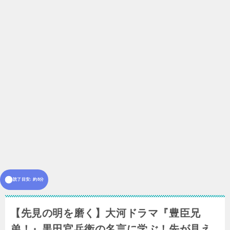
読了目安: 約8分
【先見の明を磨く】大河ドラマ『豊臣兄
弟！』黒田官兵衛の名言に学ぶ！先が見え