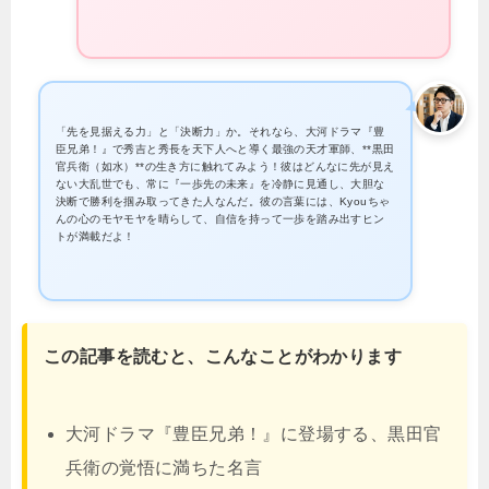
「先を見据える力」と「決断力」か。それなら、大河ドラマ『豊
臣兄弟！』で秀吉と秀長を天下人へと導く最強の天才軍師、**黒田
官兵衛（如水）**の生き方に触れてみよう！彼はどんなに先が見え
ない大乱世でも、常に『一歩先の未来』を冷静に見通し、大胆な
決断で勝利を掴み取ってきた人なんだ。彼の言葉には、Kyouちゃ
んの心のモヤモヤを晴らして、自信を持って一歩を踏み出すヒン
トが満載だよ！
この記事を読むと、こんなことがわかります
大河ドラマ『豊臣兄弟！』に登場する、黒田官
兵衛の覚悟に満ちた名言