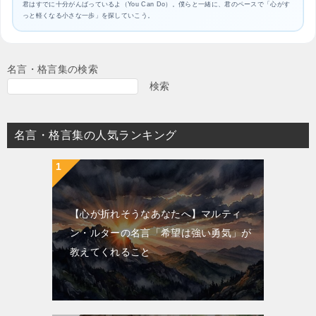
君はすでに十分がんばっているよ（You Can Do）。僕らと一緒に、君のペースで「心がす
っと軽くなる小さな一歩」を探していこう。
名言・格言集の検索
検索
名言・格言集の人気ランキング
【心が折れそうなあなたへ】マルティ
ン・ルターの名言「希望は強い勇気」が
教えてくれること