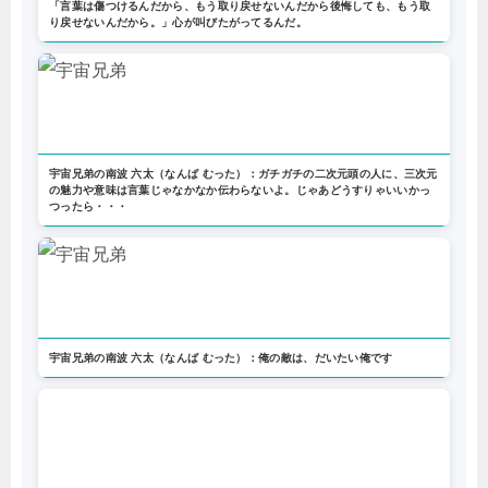
「言葉は傷つけるんだから、もう取り戻せないんだから後悔しても、もう取
り戻せないんだから。」心が叫びたがってるんだ。
宇宙兄弟の南波 六太（なんば むった）：ガチガチの二次元頭の人に、三次元
の魅力や意味は言葉じゃなかなか伝わらないよ。じゃあどうすりゃいいかっ
つったら・・・
宇宙兄弟の南波 六太（なんば むった）：俺の敵は、だいたい俺です