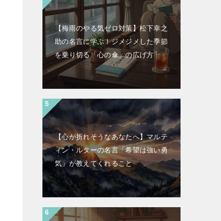
【梅雨のやる気ゼロ対策】松下幸之
助の名言に学ぶ！ジメジメした季節
を乗り切る「心の傘」の広げ方
【心が折れそうなあなたへ】マルテ
ィン・ルターの名言「希望は強い勇
気」が教えてくれること