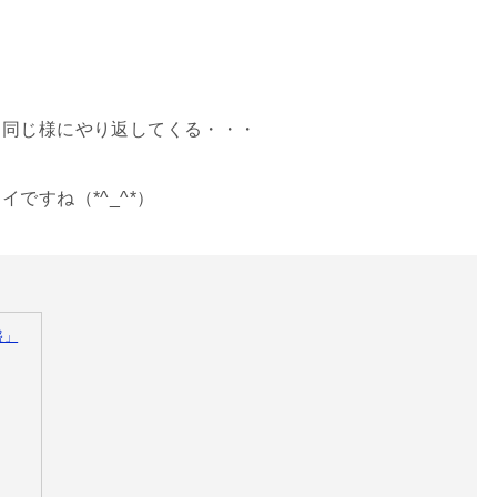
も同じ様にやり返してくる・・・
ですね（*^_^*）
盛」