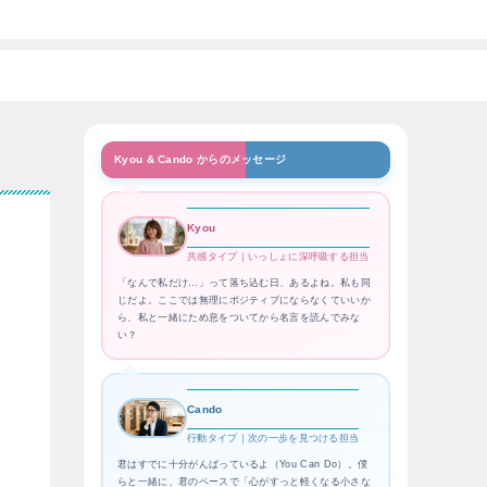
Kyou & Cando からのメッセージ
Kyou
共感タイプ｜いっしょに深呼吸する担当
「なんで私だけ…」って落ち込む日、あるよね。私も同
じだよ。ここでは無理にポジティブにならなくていいか
ら、私と一緒にため息をついてから名言を読んでみな
い？
Cando
行動タイプ｜次の一歩を見つける担当
君はすでに十分がんばっているよ（You Can Do）。僕
らと一緒に、君のペースで「心がすっと軽くなる小さな