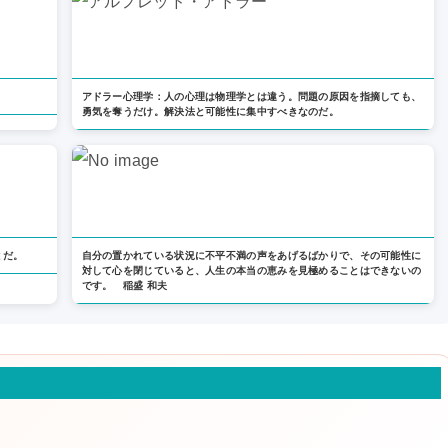
アドラー心理学：人の心理は物理学とは違う。問題の原因を指摘しても、
勇気を奪うだけ。解決法と可能性に集中すべきなのだ。
とだ。
自分の置かれている状況に不平不満の声をあげるばかりで、その可能性に
対して心を閉じていると、人生の本当の恵みを見極めることはできないの
です。 稲盛 和夫