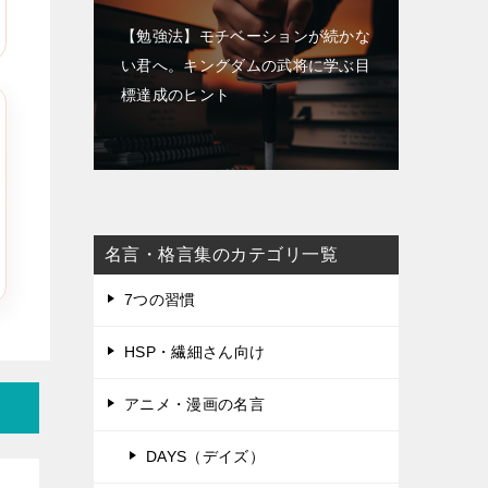
【勉強法】モチベーションが続かな
い君へ。キングダムの武将に学ぶ目
標達成のヒント
名言・格言集のカテゴリ一覧
7つの習慣
HSP・繊細さん向け
アニメ・漫画の名言
DAYS（デイズ）