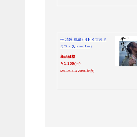
平 清盛 前編 (ＮＨＫ大河ド
ラマ・ストーリー)
新品価格
￥1,100
から
(2012/1/14 20:01時点)