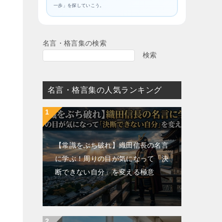
一歩」を探していこう。
名言・格言集の検索
検索
名言・格言集の人気ランキング
【常識をぶち破れ】織田信長の名言
に学ぶ！周りの目が気になって「決
断できない自分」を変える極意