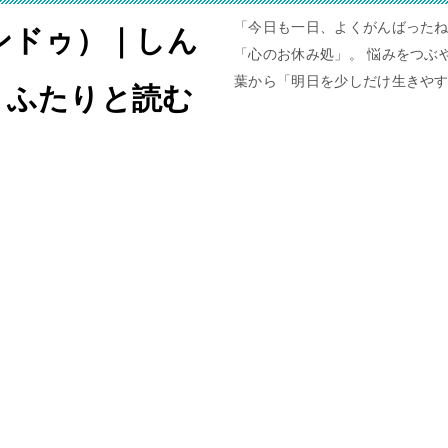
「今日も一日、よくがんばったね
ャンドゥ）｜しん
「心のお休み処」。 悩みをつぶや
葉から「明日を少しだけ生きや
。ふたりと読む