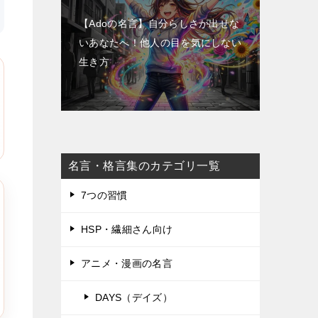
【Adoの名言】自分らしさが出せな
いあなたへ！他人の目を気にしない
生き方
名言・格言集のカテゴリ一覧
7つの習慣
HSP・繊細さん向け
アニメ・漫画の名言
DAYS（デイズ）