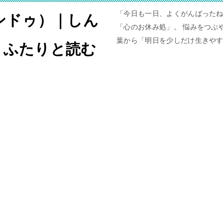
「今日も一日、よくがんばったね
ャンドゥ）｜しん
「心のお休み処」。 悩みをつぶや
葉から「明日を少しだけ生きや
。ふたりと読む