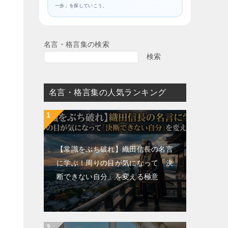
一歩」を探していこう。
名言・格言集の検索
検索
名言・格言集の人気ランキング
【常識をぶち破れ】織田信長の名言
に学ぶ！周りの目が気になって「決
断できない自分」を変える極意