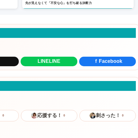
先が見えなくて「不安な心」を打ち破る決断力
LINE
LINE
f
Facebook
！
応援する！
刺さった！
0
0
0