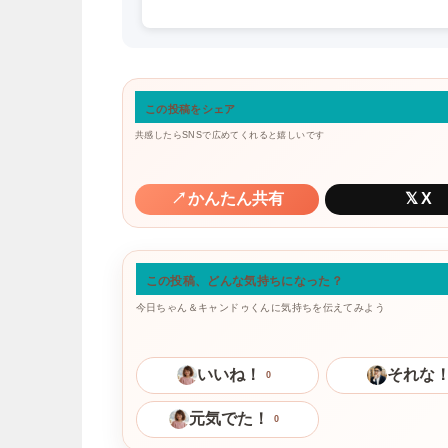
この投稿をシェア
共感したらSNSで広めてくれると嬉しいです
↗
かんたん共有
𝕏
X
この投稿、どんな気持ちになった？
今日ちゃん＆キャンドゥくんに気持ちを伝えてみよう
いいね！
それな
0
元気でた！
0