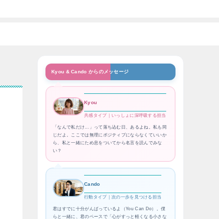
Kyou & Cando からのメッセージ
Kyou
共感タイプ｜いっしょに深呼吸する担当
「なんで私だけ…」って落ち込む日、あるよね。私も同
じだよ。ここでは無理にポジティブにならなくていいか
ら、私と一緒にため息をついてから名言を読んでみな
い？
Cando
行動タイプ｜次の一歩を見つける担当
君はすでに十分がんばっているよ（You Can Do）。僕
らと一緒に、君のペースで「心がすっと軽くなる小さな