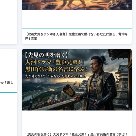
【映画大好きポンポさん名言】完璧主義で動けないあなたに贈る、背中を
押す言葉
いか？愛し
。
【先見の明を磨く】大河ドラマ『豊臣兄弟！』黒田官兵衛の名言に学ぶ！