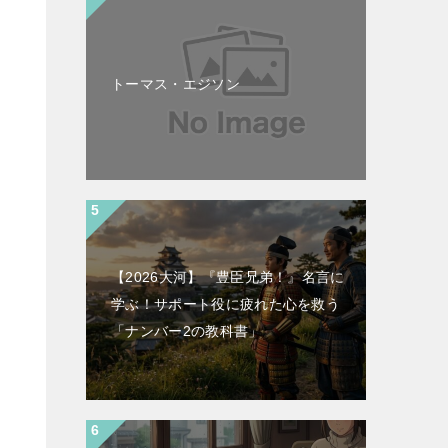
トーマス・エジソン
【2026大河】『豊臣兄弟！』名言に
学ぶ！サポート役に疲れた心を救う
「ナンバー2の教科書」