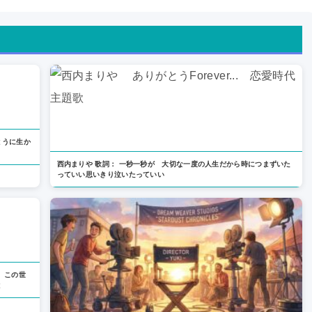
とうに生か
西内まりや 歌詞： 一秒一秒が 大切な一度の人生だから時につまずいた
っていい思いきり泣いたっていい
 この世
と