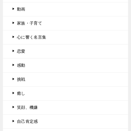
動画
家族・子育て
心に響く名言集
恋愛
感動
挑戦
癒し
笑顔、機嫌
自己肯定感