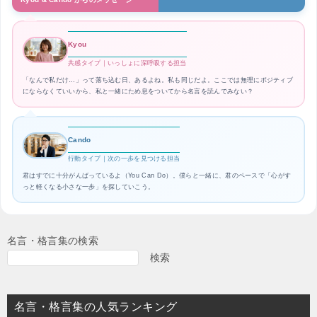
Kyou
共感タイプ｜いっしょに深呼吸する担当
「なんで私だけ…」って落ち込む日、あるよね。私も同じだよ。ここでは無理にポジティブ
にならなくていいから、私と一緒にため息をついてから名言を読んでみない？
Cando
行動タイプ｜次の一歩を見つける担当
君はすでに十分がんばっているよ（You Can Do）。僕らと一緒に、君のペースで「心がす
っと軽くなる小さな一歩」を探していこう。
名言・格言集の検索
検索
名言・格言集の人気ランキング