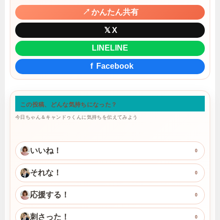
↗
かんたん共有
𝕏
X
LINE
LINE
f
Facebook
この投稿、どんな気持ちになった？
今日ちゃん＆キャンドゥくんに気持ちを伝えてみよう
いいね！
0
それな！
0
応援する！
0
刺さった！
0