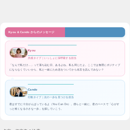
Kyou & Cando からのメッセージ
Kyou
共感タイプ｜いっしょに深呼吸する担当
「なんで私だけ…」って落ち込む日、あるよね。私も同じだよ。ここでは無理にポジティブ
にならなくていいから、私と一緒にため息をついてから名言を読んでみない？
Cando
行動タイプ｜次の一歩を見つける担当
君はすでに十分がんばっているよ（You Can Do）。僕らと一緒に、君のペースで「心がす
っと軽くなる小さな一歩」を探していこう。