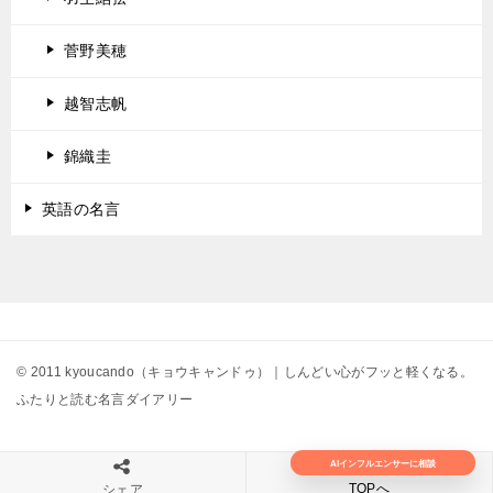
菅野美穂
越智志帆
錦織圭
英語の名言
© 2011 kyoucando（キョウキャンドゥ）｜しんどい心がフッと軽くなる。
ふたりと読む名言ダイアリー
AIインフルエンサーに相談
TOPへ
シェア