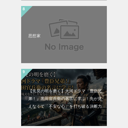
思想家
【先見の明を磨く】大河ドラマ『豊臣兄
弟！』黒田官兵衛の名言に学ぶ！先が見
えなくて「不安な心」を打ち破る決断力