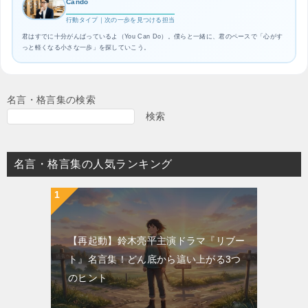
Cando
行動タイプ｜次の一歩を見つける担当
君はすでに十分がんばっているよ（You Can Do）。僕らと一緒に、君のペースで「心がす
っと軽くなる小さな一歩」を探していこう。
名言・格言集の検索
検索
名言・格言集の人気ランキング
【再起動】鈴木亮平主演ドラマ『リブー
ト』名言集！どん底から這い上がる3つ
のヒント