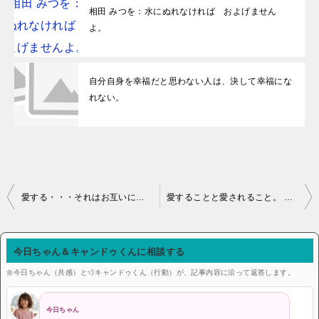
相田 みつを：水にぬれなければ およげません
よ。
自分自身を幸福だと思わない人は、決して幸福にな
れない。
投稿ナビゲーション
愛する・・・それはお互いに見つめ合うことではなく、 いっしょに同じ方向を見つめることである。
愛することと愛されること。 それより大きな幸福なんて、私は望みもしないし知りもしませんわ。
今日ちゃん＆キャンドゥくんに相談する
🌼今日ちゃん（共感）と💨キャンドゥくん（行動）が、記事内容に沿って返答します。
今日ちゃん