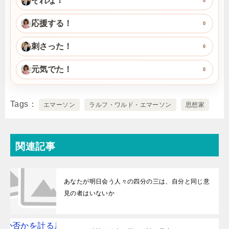
それな！
0
応援する！
0
刺さった！
0
元気でた！
0
Tags
エマーソン
ラルフ・ワルド・エマーソン
思想家
関連記事
あなたが明日会う人々の四分の三は、自分と同じ意
見の者はいないか