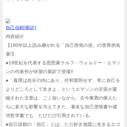
自己信頼[新訳]
内容紹介
【160年以上読み継がれる「自己啓発の祖」の世界的名
著!】
●19世紀を代表する思想家ラルフ・ウォルドー・エマソ
ンの代表作が待望の新訳で登場!!
●「真理は自分の内にあり、付和雷同せず、常に自己を
よりどころとして生きよ」というエマソンの主張が凝
縮された文章は、ごく短いながら、古今東西の偉人た
ちに多大な影響を与えてきた。著名な自己啓発書や成
功哲学書でも、たびたび引用されている。
●自己信頼の「自己」とは、ただ好き放題に生きるエゴ