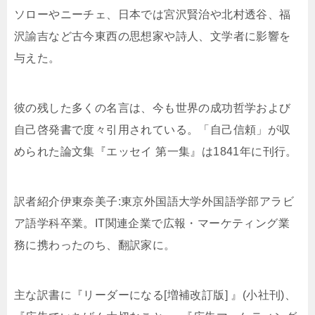
ソローやニーチェ、日本では宮沢賢治や北村透谷、福
沢諭吉など古今東西の思想家や詩人、文学者に影響を
与えた。
彼の残した多くの名言は、今も世界の成功哲学および
自己啓発書で度々引用されている。「自己信頼」が収
められた論文集『エッセイ 第一集』は1841年に刊行。
訳者紹介伊東奈美子:東京外国語大学外国語学部アラビ
ア語学科卒業。IT関連企業で広報・マーケティング業
務に携わったのち、翻訳家に。
主な訳書に『リーダーになる[増補改訂版] 』(小社刊)、