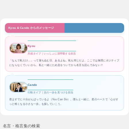
Kyou & Cando からのメッセージ
Kyou
共感タイプ｜いっしょに深呼吸する担当
「なんで私だけ…」って落ち込む日、あるよね。私も同じだよ。ここでは無理にポジティブ
にならなくていいから、私と一緒にため息をついてから名言を読んでみない？
Cando
行動タイプ｜次の一歩を見つける担当
君はすでに十分がんばっているよ（You Can Do）。僕らと一緒に、君のペースで「心がす
っと軽くなる小さな一歩」を探していこう。
名言・格言集の検索