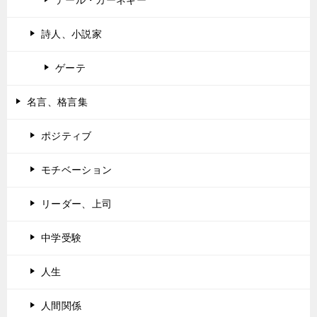
デール・カーネギー
詩人、小説家
ゲーテ
名言、格言集
ポジティブ
モチベーション
リーダー、上司
中学受験
人生
人間関係