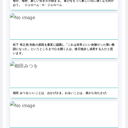
毎分、毎秒、新しい生き方が始まる。 喜びをもって新しい日に潔く立ち向か
おう。 ジェローム・K・ジェローム
松下 幸之助:失敗の原因を素直に認識し「これは非常にいい体験だった尊い教
訓になった」というところまで心を開く人は、後日進歩し成長する人だと思
います。
相田 みつを:いいことは、おかげさま。わるいことは、身から出たさび。