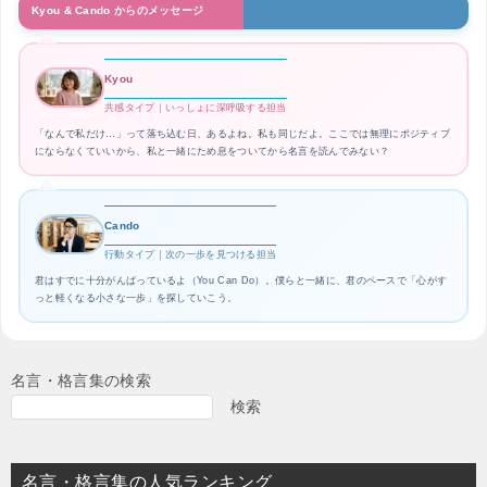
Kyou & Cando からのメッセージ
Kyou
共感タイプ｜いっしょに深呼吸する担当
「なんで私だけ…」って落ち込む日、あるよね。私も同じだよ。ここでは無理にポジティブ
にならなくていいから、私と一緒にため息をついてから名言を読んでみない？
Cando
行動タイプ｜次の一歩を見つける担当
君はすでに十分がんばっているよ（You Can Do）。僕らと一緒に、君のペースで「心がす
っと軽くなる小さな一歩」を探していこう。
名言・格言集の検索
検索
名言・格言集の人気ランキング