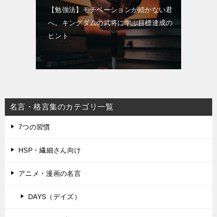
【勉強法】モチベーションが続かない君
へ。キングダムの武将に学ぶ目標達成の
ヒント
名言・格言集のカテゴリ一覧
7つの習慣
HSP・繊細さん向け
アニメ・漫画の名言
DAYS（デイズ）