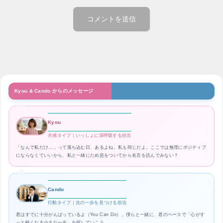
Kyou & Cando からのメッセージ
Kyou
共感タイプ｜いっしょに深呼吸する担当
「なんで私だけ…」って落ち込む日、あるよね。私も同じだよ。ここでは無理にポジティブ
にならなくていいから、私と一緒にため息をついてから名言を読んでみない？
Cando
行動タイプ｜次の一歩を見つける担当
君はすでに十分がんばっているよ（You Can Do）。僕らと一緒に、君のペースで「心がす
っと軽くなる小さな一歩」を探していこう。