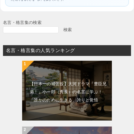
名言・格言集の検索
検索
名言・格言集の人気ランキング
【日本一の補佐役】大河ドラマ『豊臣兄
弟！』小一郎（秀長）の名言に学ぶ！
「誰かのために生きる」誇りと覚悟