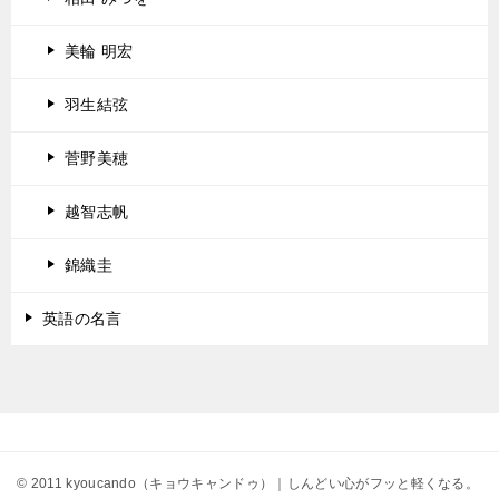
美輪 明宏
羽生結弦
菅野美穂
越智志帆
錦織圭
英語の名言
© 2011 kyoucando（キョウキャンドゥ）｜しんどい心がフッと軽くなる。