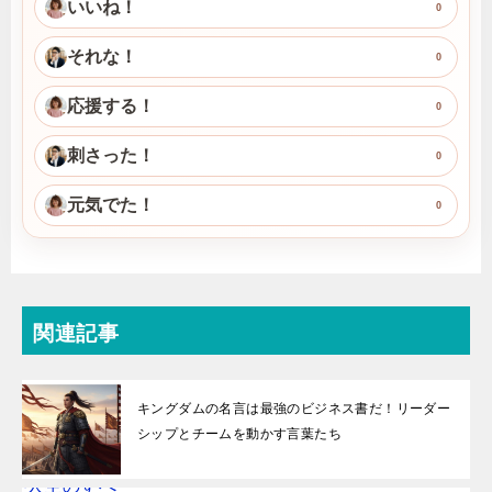
いいね！
0
それな！
0
応援する！
0
刺さった！
0
元気でた！
0
関連記事
キングダムの名言は最強のビジネス書だ！リーダー
シップとチームを動かす言葉たち