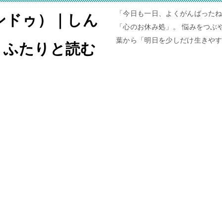
「今日も一日、よくがんばったね
ャンドゥ）｜しん
「心のお休み処」。 悩みをつぶや
葉から「明日を少しだけ生きや
。ふたりと読む