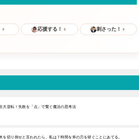
！
応援する！
刺さった！
0
0
0
生大逆転！失敗を「点」で繋ぐ魔法の思考法
木を切り倒せと言われたら、私は７時間を斧の刃を研ぐことにあてる。