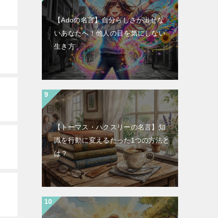
【Adoの名言】自分らしさが出せな
いあなたへ！他人の目を気にしない
生き方
【トーマス・ハクスリーの名言】知
識を行動に変えるたった1つの方法と
は？