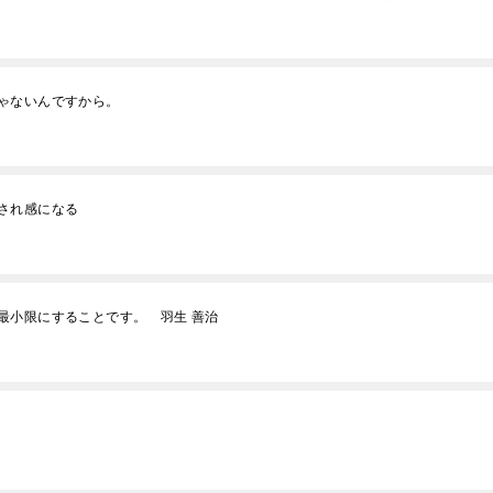
ゃないんですから。
され感になる
最小限にすることです。 羽生 善治