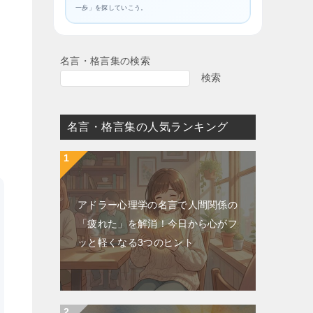
一歩」を探していこう。
名言・格言集の検索
検索
名言・格言集の人気ランキング
アドラー心理学の名言で人間関係の
「疲れた」を解消！今日から心がフ
ッと軽くなる3つのヒント