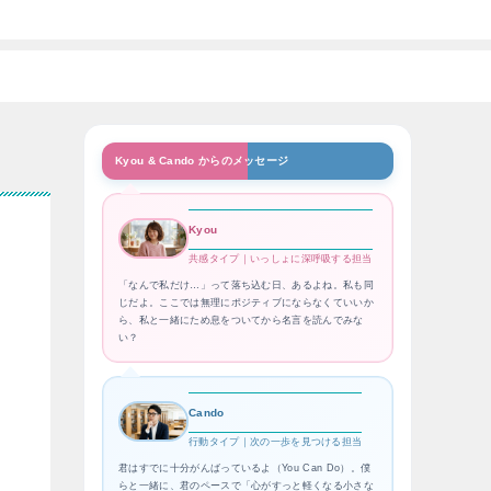
Kyou & Cando からのメッセージ
Kyou
共感タイプ｜いっしょに深呼吸する担当
「なんで私だけ…」って落ち込む日、あるよね。私も同
じだよ。ここでは無理にポジティブにならなくていいか
ら、私と一緒にため息をついてから名言を読んでみな
い？
Cando
行動タイプ｜次の一歩を見つける担当
君はすでに十分がんばっているよ（You Can Do）。僕
らと一緒に、君のペースで「心がすっと軽くなる小さな