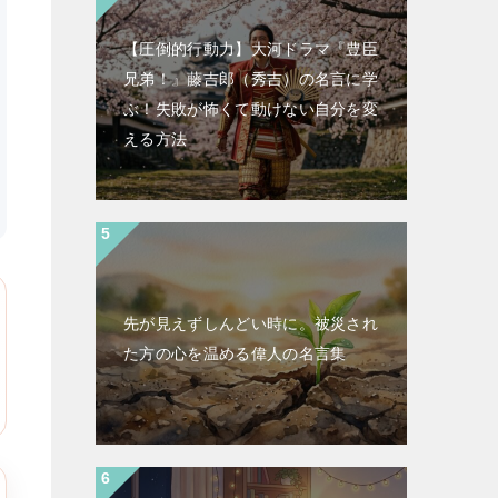
【圧倒的行動力】大河ドラマ『豊臣
兄弟！』藤吉郎（秀吉）の名言に学
ぶ！失敗が怖くて動けない自分を変
える方法
先が見えずしんどい時に。被災され
た方の心を温める偉人の名言集