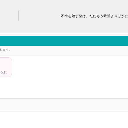
。
不幸を治す薬は、ただもう希望よりほか
答します。
めるよ。