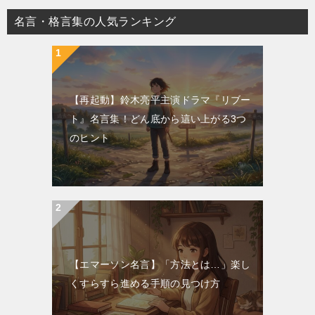
名言・格言集の人気ランキング
【再起動】鈴木亮平主演ドラマ『リブー
ト』名言集！どん底から這い上がる3つ
のヒント
【エマーソン名言】「方法とは…」楽し
くすらすら進める手順の見つけ方