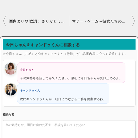
投稿ナビゲーション
西内まりや 歌詞： ありがとう ずっとこの想い胸に溢れ続ける。不安や悲しみ大きな壁も きっと乗り越えられる
マザー・ゲーム～彼女たちの階級～：女だってね、子供を産んだからって、すぐに完璧な母親になれる訳じゃないんです！子供が5歳で、お母さんも５歳なんです。
今日ちゃん＆キャンドゥくんに相談する
🌼今日ちゃん（共感）と💨キャンドゥくん（行動）が、記事内容に沿って返答します。
今日ちゃん
今の気持ちを話してみてください。最初に今日ちゃんが受け止めるよ。
キャンドゥくん
次にキャンドゥくんが、明日につながる一歩を提案するね。
相談内容