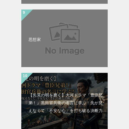
思想家
【先見の明を磨く】大河ドラマ『豊臣兄
弟！』黒田官兵衛の名言に学ぶ！先が見
えなくて「不安な心」を打ち破る決断力