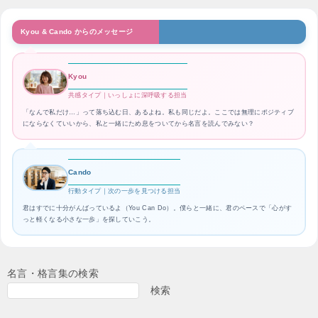
Kyou & Cando からのメッセージ
Kyou
共感タイプ｜いっしょに深呼吸する担当
「なんで私だけ…」って落ち込む日、あるよね。私も同じだよ。ここでは無理にポジティブ
にならなくていいから、私と一緒にため息をついてから名言を読んでみない？
Cando
行動タイプ｜次の一歩を見つける担当
君はすでに十分がんばっているよ（You Can Do）。僕らと一緒に、君のペースで「心がす
っと軽くなる小さな一歩」を探していこう。
名言・格言集の検索
検索