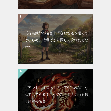
【有島武郎の名言】「容易な道を選んで
はならぬ」近道ばかり探して疲れたあな
たへ
【アントニオ猪木】「元気があれば、な
んでもできる！」心のスタミナ切れを救
う闘魂の名言