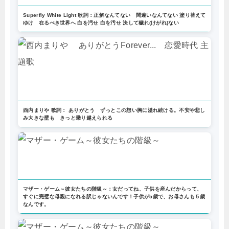
Superfly White Light 歌詞：正解なんてない 間違いなんてない 塗り替えて
ゆけ 在るべき世界へ 白を汚せ 白を汚せ 決して穢れ(けがれ)ない
西内まりや 歌詞： ありがとう ずっとこの想い胸に溢れ続ける。不安や悲し
み大きな壁も きっと乗り越えられる
マザー・ゲーム～彼女たちの階級～：女だってね、子供を産んだからって、
すぐに完璧な母親になれる訳じゃないんです！子供が5歳で、お母さんも５歳
なんです。