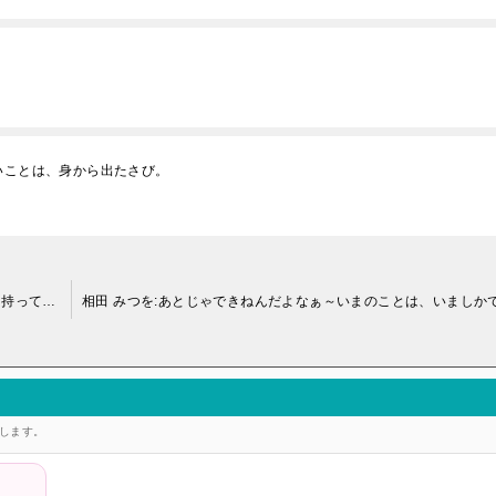
いことは、身から出たさび。
金儲けのうまい人は、無一文になっても自分自身という財産を持っている。
答します。