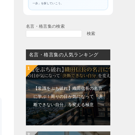
一歩」を探していこう。
名言・格言集の検索
検索
名言・格言集の人気ランキング
【常識をぶち破れ】織田信長の名言
に学ぶ！周りの目が気になって「決
断できない自分」を変える極意