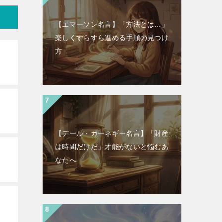
【エマーソン名言】「方法とは…」
楽しくすらすら進める手順の見つけ
方
【デール・カーネギー名言】「財産
は時間だけだ」才能がないと悩むあ
なたへ