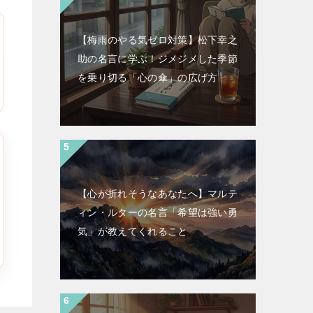
【梅雨のやる気ゼロ対策】松下幸之
助の名言に学ぶ！ジメジメした季節
を乗り切る「心の傘」の広げ方
【心が折れそうなあなたへ】マルテ
ィン・ルターの名言「希望は強い勇
気」が教えてくれること