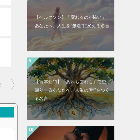
【ベルクソン】「変わるのが怖い」
あなたへ。人生を“創造”に変える名言
【宮本亜門】「あれもこれも」で空
相田 みつを:あとじゃできねんだよなぁ～いまのことは、いましかできぬ！
回りするあなたへ。人生の“幹”をつく
る名言