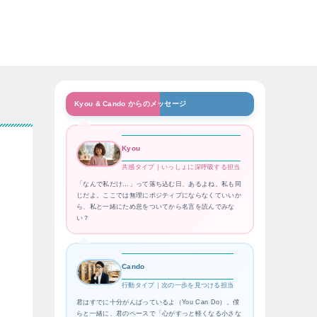
Kyou & Cando からのメッセージ
Kyou
共感タイプ｜いっしょに深呼吸する担当
「なんで私だけ…」って落ち込む日、あるよね。私も同
じだよ。ここでは無理にポジティブにならなくていいか
ら、私と一緒にため息をついてから名言を読んでみな
い？
Cando
行動タイプ｜次の一歩を見つける担当
君はすでに十分がんばっているよ（You Can Do）。僕
らと一緒に、君のペースで「心がすっと軽くなる小さな