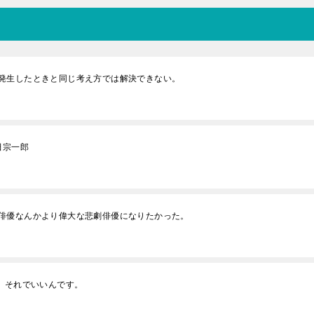
発生したときと同じ考え方では解決できない。
田宗一郎
俳優なんかより偉大な悲劇俳優になりたかった。
。それでいいんです。