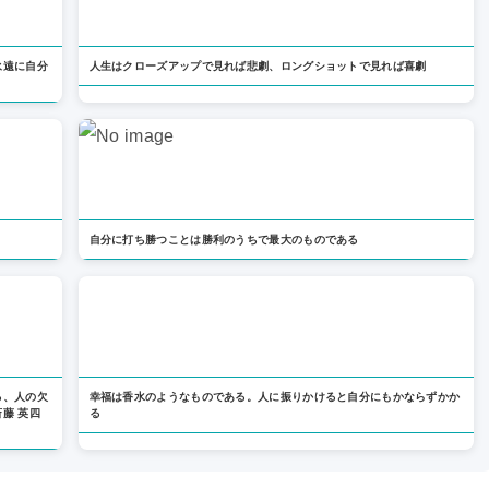
永遠に自分
人生はクローズアップで見れば悲劇、ロングショットで見れば喜劇
自分に打ち勝つことは勝利のうちで最大のものである
る、人の欠
幸福は香水のようなものである。人に振りかけると自分にもかならずかか
藤 英四
る