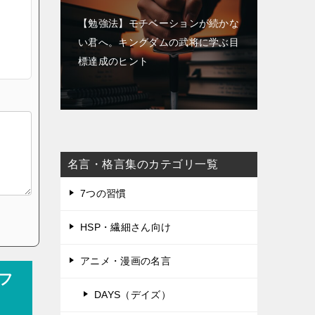
【勉強法】モチベーションが続かな
い君へ。キングダムの武将に学ぶ目
標達成のヒント
名言・格言集のカテゴリ一覧
7つの習慣
HSP・繊細さん向け
アニメ・漫画の名言
フ
DAYS（デイズ）