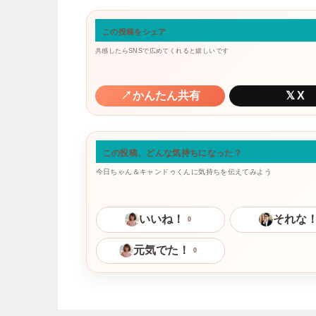
この投稿をシェア
共感したらSNSで広めてくれると嬉しいです
↗
かんたん共有
𝕏
X
この投稿、どんな気持ちになった？
今日ちゃん＆キャンドゥくんに気持ちを伝えてみよう
いいね！
それな
0
元気でた！
0