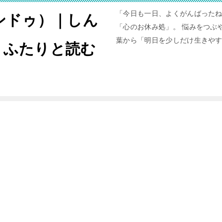
「今日も一日、よくがんばったね
ャンドゥ）｜しん
「心のお休み処」。 悩みをつぶや
葉から「明日を少しだけ生きや
。ふたりと読む