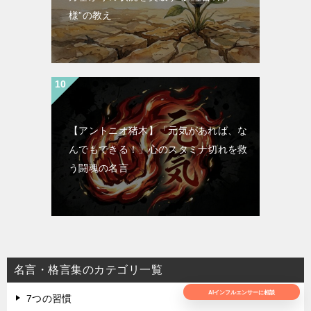
様”の教え
【アントニオ猪木】「元気があれば、な
んでもできる！」心のスタミナ切れを救
う闘魂の名言
名言・格言集のカテゴリ一覧
AIインフルエンサーに相談
7つの習慣