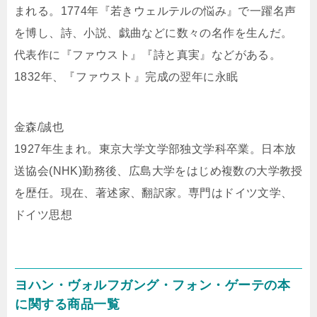
まれる。1774年『若きウェルテルの悩み』で一躍名声
を博し、詩、小説、戯曲などに数々の名作を生んだ。
代表作に『ファウスト』『詩と真実』などがある。
1832年、『ファウスト』完成の翌年に永眠
金森/誠也
1927年生まれ。東京大学文学部独文学科卒業。日本放
送協会(NHK)勤務後、広島大学をはじめ複数の大学教授
を歴任。現在、著述家、翻訳家。専門はドイツ文学、
ドイツ思想
ヨハン・ヴォルフガング・フォン・ゲーテの本
に関する商品一覧