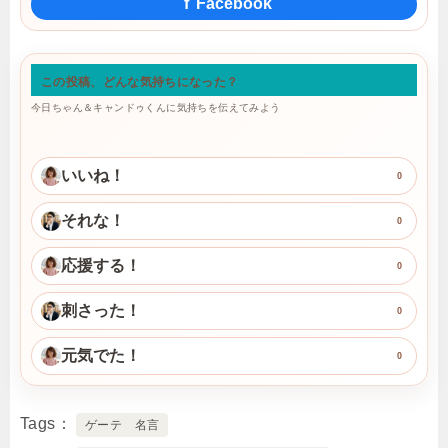
f
Facebook
この投稿、どんな気持ちになった？
今日ちゃん＆キャンドゥくんに気持ちを伝えてみよう
いいね！
0
それな！
0
応援する！
0
刺さった！
0
元気でた！
0
Tags
ゲーテ 名言