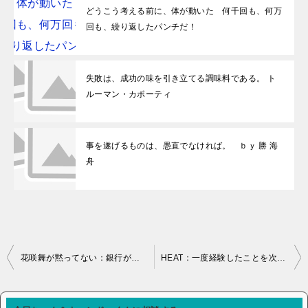
どうこう考える前に、体が動いた 何千回も、何万
回も、繰り返したパンチだ！
失敗は、成功の味を引き立てる調味料である。 ト
ルーマン・カポーティ
事を遂げるものは、愚直でなければ。 ｂｙ 勝 海
舟
投稿ナビゲーション
花咲舞が黙ってない：銀行が扱うのはお金だけど、接するのは人だ
HEAT：一度経験したことを次にどう活かせるか、それを考えることの方が重要ではないでしょうか。