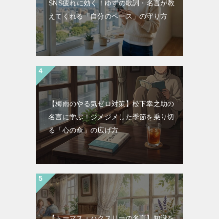
SNS疲れに効く！ゆずの歌詞・名言が教
えてくれる「自分のペース」の守り方
【梅雨のやる気ゼロ対策】松下幸之助の
名言に学ぶ！ジメジメした季節を乗り切
る「心の傘」の広げ方
【トーマス・ハクスリーの名言】知識を