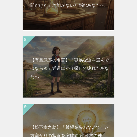
間だけだ」才能がないと悩むあなたへ
【有島武郎の名言】「容易な道を選んで
はならぬ」近道ばかり探して疲れたあな
たへ
【松下幸之助】「希望を失わないで」八
方塞がりの状況を突破する“経営の神