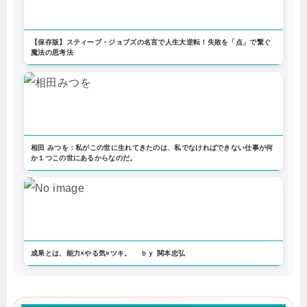
【保存版】スティーブ・ジョブズの名言で人生大逆転！失敗を「点」で繋ぐ
魔法の思考法
相田 みつを：私がこの世に生れてきたのは、私でなければできない仕事が何
か１つこの世にあるからなのだ。
成果とは、能力×やる気×ツキ。 ｂｙ 関本忠弘