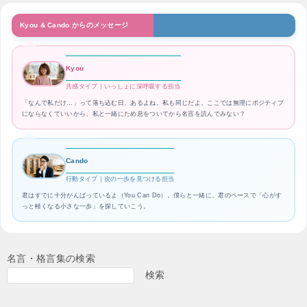
Kyou & Cando からのメッセージ
Kyou
共感タイプ｜いっしょに深呼吸する担当
「なんで私だけ…」って落ち込む日、あるよね。私も同じだよ。ここでは無理にポジティブ
にならなくていいから、私と一緒にため息をついてから名言を読んでみない？
Cando
行動タイプ｜次の一歩を見つける担当
君はすでに十分がんばっているよ（You Can Do）。僕らと一緒に、君のペースで「心がす
っと軽くなる小さな一歩」を探していこう。
名言・格言集の検索
検索