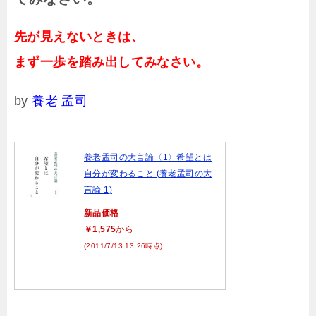
先が見えないときは、
まず一歩を踏み出してみなさい。
by
養老 孟司
養老孟司の大言論〈1〉希望とは
自分が変わること (養老孟司の大
言論 1)
新品価格
￥1,575
から
(2011/7/13 13:26時点)