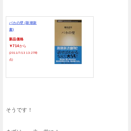
バカの壁 (新潮新
書)
新品価格
￥714
から
(2011/7/13 13:27時
点)
そうです！