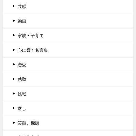
共感
動画
家族・子育て
心に響く名言集
恋愛
感動
挑戦
癒し
笑顔、機嫌