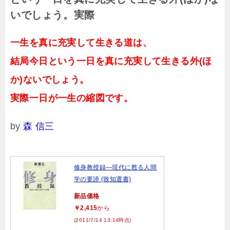
いでしょう。実際
一生を真に充実して生きる道は、
結局今日という一日を真に充実して生きる外(ほ
か)ないでしょう。
実際一日が一生の縮図です。
by
森 信三
修身教授録―現代に甦る人間
学の要諦 (致知選書)
新品価格
￥2,415
から
(2011/7/14 13:14時点)