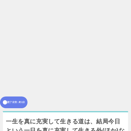
読了目安: 約1分
一生を真に充実して生きる道は、結局今日
という一日を真に充実して生きる外(ほか)な