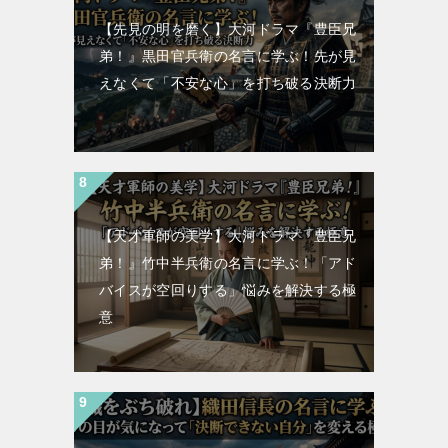
【先見の明を磨く】大河ドラマ『豊臣兄
弟！』黒田官兵衛の名言に学ぶ！先が見
えなくて「不安な心」を打ち破る決断力
【天才軍師の美学】大河ドラマ『豊臣兄
弟！』竹中半兵衛の名言に学ぶ！「アド
バイスが空回りする」悩みを解決する極
意