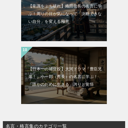
【常識をぶち破れ】織田信長の名言に学
ぶ！周りの目が気になって「決断できな
い自分」を変える極意
【日本一の補佐役】大河ドラマ『豊臣兄
弟！』小一郎（秀長）の名言に学ぶ！
「誰かのために生きる」誇りと覚悟
名言・格言集のカテゴリ一覧