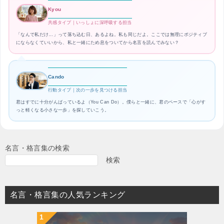
Kyou
共感タイプ｜いっしょに深呼吸する担当
「なんで私だけ…」って落ち込む日、あるよね。私も同じだよ。ここでは無理にポジティブ
にならなくていいから、私と一緒にため息をついてから名言を読んでみない？
Cando
行動タイプ｜次の一歩を見つける担当
君はすでに十分がんばっているよ（You Can Do）。僕らと一緒に、君のペースで「心がす
っと軽くなる小さな一歩」を探していこう。
名言・格言集の検索
検索
名言・格言集の人気ランキング