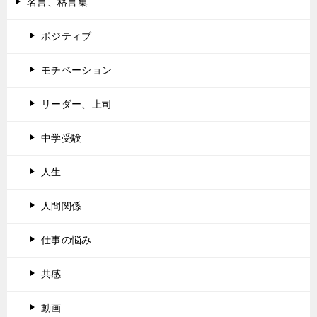
名言、格言集
ポジティブ
モチベーション
リーダー、上司
中学受験
人生
人間関係
仕事の悩み
共感
動画