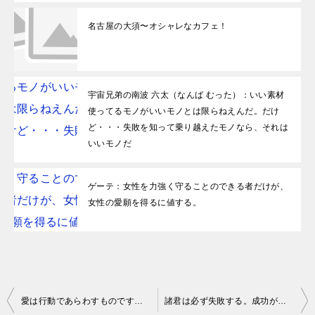
名古屋の大須〜オシャレなカフェ！
宇宙兄弟の南波 六太（なんば むった）：いい素材
使ってるモノがいいモノとは限らねえんだ。だけ
ど・・・失敗を知って乗り越えたモノなら、それは
いいモノだ
ゲーテ：女性を力強く守ることのできる者だけが、
女性の愛願を得るに値する。
投稿ナビゲーション
愛は行動であらわすものです。 マザー・テレサ
諸君は必ず失敗する。成功があるかもしれませぬけど、成功より失敗が多い。失敗に打ち勝たねばならぬ。