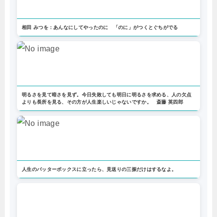
相田 みつを：あんなにしてやったのに 「のに」がつくとぐちがでる
明るさを見て暗さを見ず。今日失敗しても明日に明るさを求める、人の欠点
よりも長所を見る、その方が人生楽しいじゃないですか。 斎藤 英四郎
人生のバッターボックスに立ったら、見送りの三振だけはするなよ。