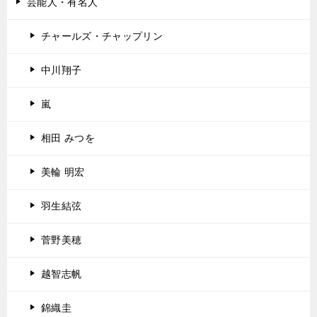
芸能人・有名人
チャールズ・チャップリン
中川翔子
嵐
相田 みつを
美輪 明宏
羽生結弦
菅野美穂
越智志帆
錦織圭