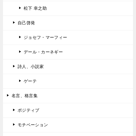
松下 幸之助
自己啓発
ジョセフ・マーフィー
デール・カーネギー
詩人、小説家
ゲーテ
名言、格言集
ポジティブ
モチベーション