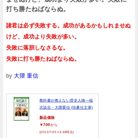
打ち勝たねばならぬ。
諸君は必ず失敗する。成功があるかもしれませぬ
けど、成功より失敗が多い。
失敗に落胆しなさるな。
失敗に打ち勝たねばならぬ。
by
大隈 重信
教科書が教えない歴史人物―福
沢諭吉・大隈重信 (扶桑社文庫)
新品価格
￥700
から
(2011/7/20 13:49時点)