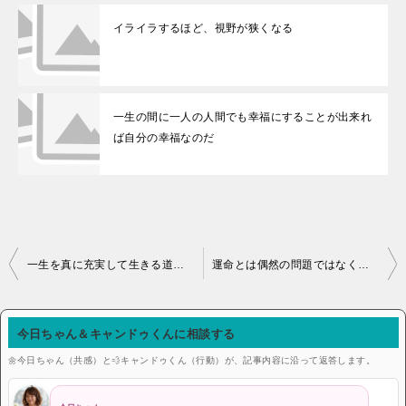
イライラするほど、視野が狭くなる
一生の間に一人の人間でも幸福にすることが出来れ
ば自分の幸福なのだ
投稿ナビゲーション
一生を真に充実して生きる道は、結局今日という一日を真に充実して生きる外(ほか)ないでしょう。実際
運命とは偶然の問題ではなく、選択の問題である それは、待つものではなく、自分の手で獲得するもので
今日ちゃん＆キャンドゥくんに相談する
🌼今日ちゃん（共感）と💨キャンドゥくん（行動）が、記事内容に沿って返答します。