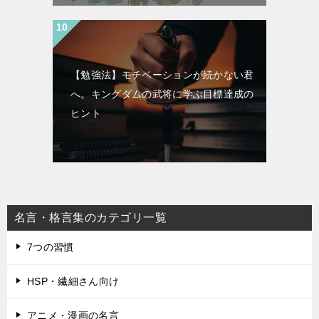
【勉強法】モチベーションが続かない君
へ。キングダムの武将に学ぶ目標達成の
ヒント
名言・格言集のカテゴリ一覧
7つの習慣
HSP・繊細さん向け
アニメ・漫画の名言