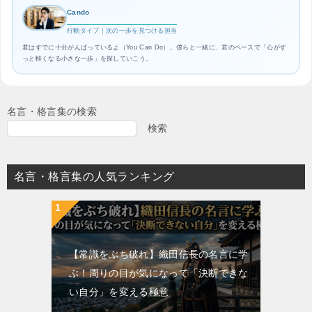
Cando
行動タイプ｜次の一歩を見つける担当
君はすでに十分がんばっているよ（You Can Do）。僕らと一緒に、君のペースで「心がす
っと軽くなる小さな一歩」を探していこう。
名言・格言集の検索
検索
名言・格言集の人気ランキング
【常識をぶち破れ】織田信長の名言に学
ぶ！周りの目が気になって「決断できな
い自分」を変える極意