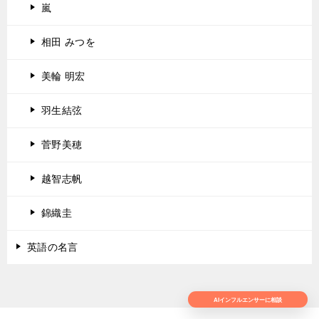
嵐
相田 みつを
美輪 明宏
羽生結弦
菅野美穂
越智志帆
錦織圭
英語の名言
AIインフルエンサーに相談