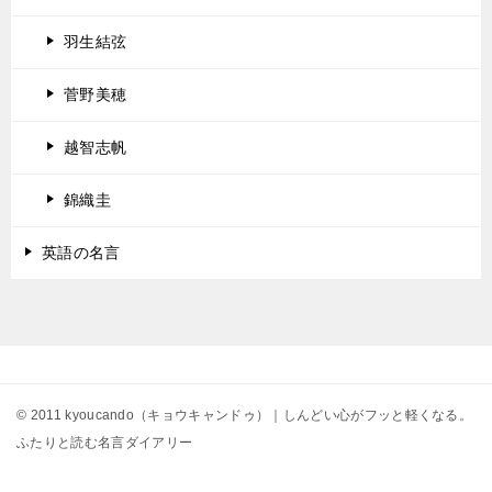
羽生結弦
菅野美穂
越智志帆
錦織圭
英語の名言
© 2011 kyoucando（キョウキャンドゥ）｜しんどい心がフッと軽くなる。
ふたりと読む名言ダイアリー