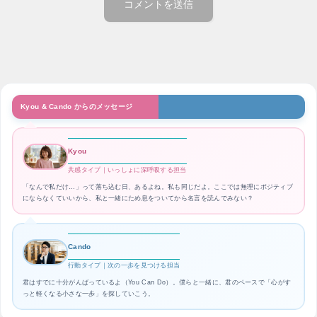
Kyou & Cando からのメッセージ
Kyou
共感タイプ｜いっしょに深呼吸する担当
「なんで私だけ…」って落ち込む日、あるよね。私も同じだよ。ここでは無理にポジティブ
にならなくていいから、私と一緒にため息をついてから名言を読んでみない？
Cando
行動タイプ｜次の一歩を見つける担当
君はすでに十分がんばっているよ（You Can Do）。僕らと一緒に、君のペースで「心がす
っと軽くなる小さな一歩」を探していこう。