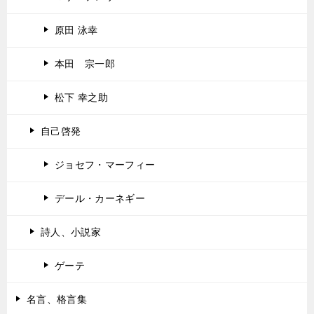
原田 泳幸
本田 宗一郎
松下 幸之助
自己啓発
ジョセフ・マーフィー
デール・カーネギー
詩人、小説家
ゲーテ
名言、格言集