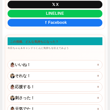
𝕏
X
LINE
LINE
f
Facebook
この投稿、どんな気持ちになった？
今日ちゃん＆キャンドゥくんに気持ちを伝えてみよう
いいね！
0
それな！
0
応援する！
0
刺さった！
0
元気でた！
0