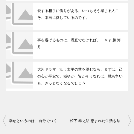
愛する相手に借りがある。いつもそう感じる人こ
そ、本当に愛しているのです。
事を遂げるものは、愚直でなければ。 ｂｙ 勝 海
舟
大河ドラマ 江：太平の世を望むなら、まずは、己
の心が平安で、穏やか 皆がそうなれば、戦も争い
も、きっとなくなるでしょう
投稿ナビゲーション
幸せというのは、自分でつくるものだ。決して他人から与えられるものじゃない。 by 土光敏夫
松下 幸之助:恵まれた生活も結構だし、恵まれない暮らしも結構 何事も結構という気持が大切だと思います。