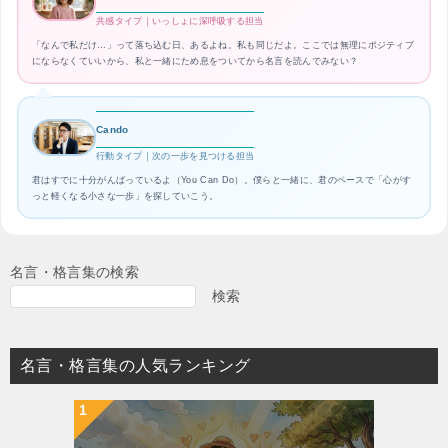
共感タイプ｜いっしょに深呼吸する担当
「なんで私だけ…」って落ち込む日、あるよね。私も同じだよ。ここでは無理にポジティブ
にならなくていいから、私と一緒にため息をついてから名言を読んでみない？
Cando
行動タイプ｜次の一歩を見つける担当
君はすでに十分がんばっているよ（You Can Do）。僕らと一緒に、君のペースで「心がす
っと軽くなる小さな一歩」を探していこう。
名言・格言集の検索
検索
名言・格言集の人気ランキング