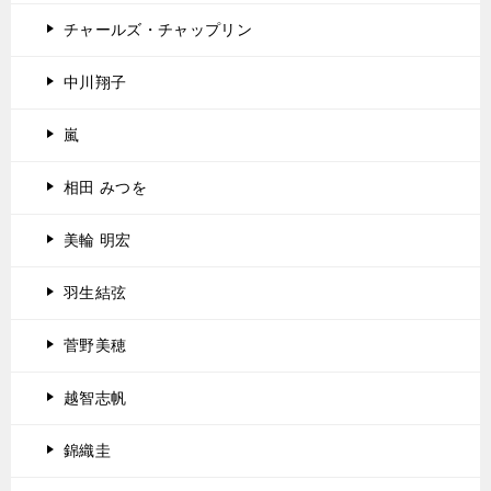
チャールズ・チャップリン
中川翔子
嵐
相田 みつを
美輪 明宏
羽生結弦
菅野美穂
越智志帆
錦織圭