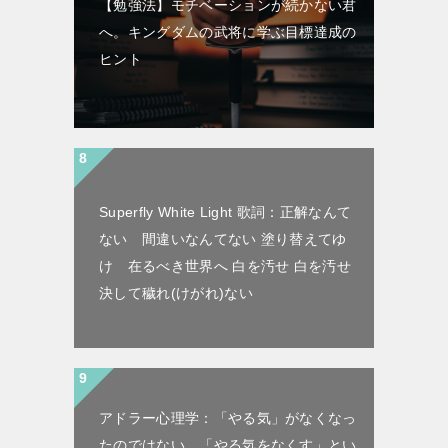
【勉強法】モチベーションが続かない君
へ。キングダムの武将に学ぶ目標達成の
ヒント
Superfly White Light 歌詞：正解なんて
ない 間違いなんてない 塗り替えてゆ
け 在るべき世界へ 白を汚せ 白を汚せ
決して穢れ(けがれ)ない
アドラー心理学：「やる気」がなくなっ
たのではない。「やる気をなくす」とい