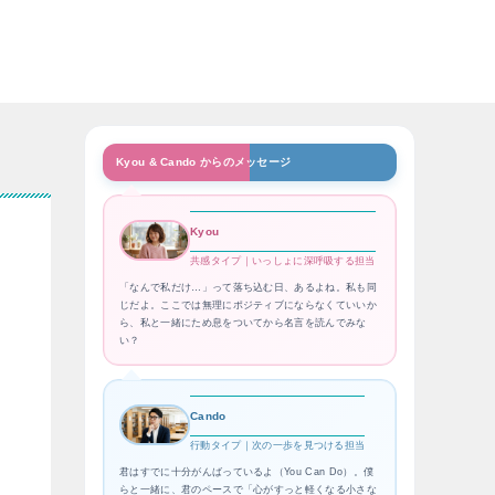
Kyou & Cando からのメッセージ
Kyou
共感タイプ｜いっしょに深呼吸する担当
「なんで私だけ…」って落ち込む日、あるよね。私も同
じだよ。ここでは無理にポジティブにならなくていいか
ら、私と一緒にため息をついてから名言を読んでみな
い？
Cando
行動タイプ｜次の一歩を見つける担当
君はすでに十分がんばっているよ（You Can Do）。僕
らと一緒に、君のペースで「心がすっと軽くなる小さな