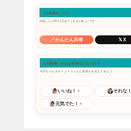
この投稿をシェア
共感したらSNSで広めてくれると嬉しいです
↗
かんたん共有
𝕏
X
この投稿、どんな気持ちになった？
今日ちゃん＆キャンドゥくんに気持ちを伝えてみよう
いいね！
それな
0
元気でた！
0