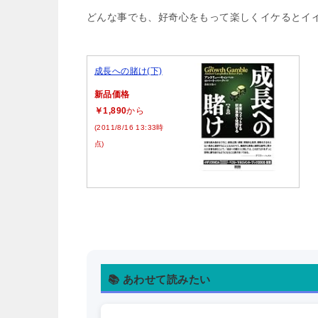
どんな事でも、好奇心をもって楽しくイケるとイイです
成長への賭け(下)
新品価格
￥1,890
から
(2011/8/16 13:33時
点)
📚 あわせて読みたい