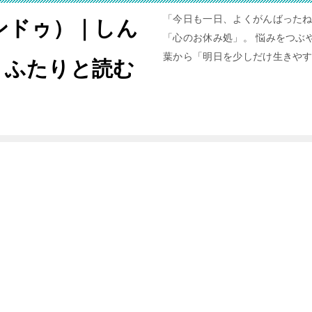
「今日も一日、よくがんばったね
ャンドゥ）｜しん
「心のお休み処」。 悩みをつぶや
葉から「明日を少しだけ生きや
。ふたりと読む