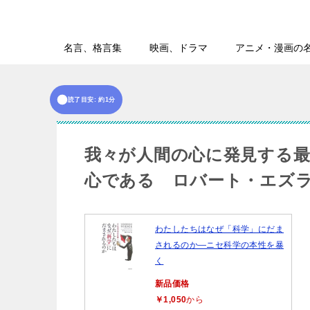
名言、格言集
映画、ドラマ
アニメ・漫画の
読了目安: 約1分
我々が人間の心に発見する
心である ロバート・エズ
わたしたちはなぜ「科学」にだま
されるのか―ニセ科学の本性を暴
く
新品価格
￥1,050
から