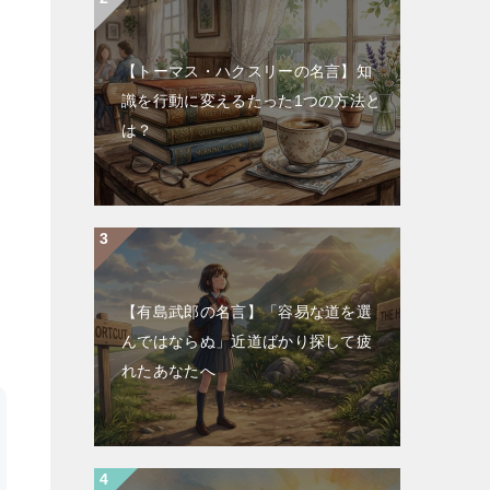
【トーマス・ハクスリーの名言】知
識を行動に変えるたった1つの方法と
は？
【有島武郎の名言】「容易な道を選
んではならぬ」近道ばかり探して疲
れたあなたへ