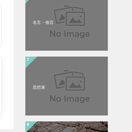
名言・格言
思想家