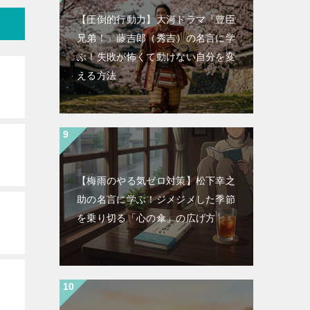
【圧倒的行動力】大河ドラマ『豊臣
兄弟！』藤吉郎（秀吉）の名言に学
ぶ！失敗が怖くて動けない自分を変
える方法
【梅雨のやる気ゼロ対策】松下幸之
助の名言に学ぶ！ジメジメした季節
を乗り切る「心の傘」の広げ方