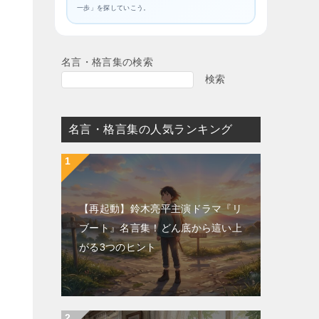
一歩」を探していこう。
名言・格言集の検索
検索
名言・格言集の人気ランキング
【再起動】鈴木亮平主演ドラマ『リ
ブート』名言集！どん底から這い上
がる3つのヒント