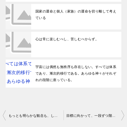
国家の運命と個人（家族）の運命を切り離して考え
ている
心は常に楽しむべし、苦しむべからず。
宇宙には偶然も無秩序も存在しない。すべては体系
であり、漸次的移行である。あらゆる神々がそれぞ
れの段階に座っている。
投稿ナビゲーション
もっとも明らかな観念も、しばしば、複雑な論究によって不明瞭になる。 by キケロ
目標に向かって、一段ずつ階段を上っていく上で、いちばん肝心なことは、必ず、最初の一段を上るということである。 糸川 英夫