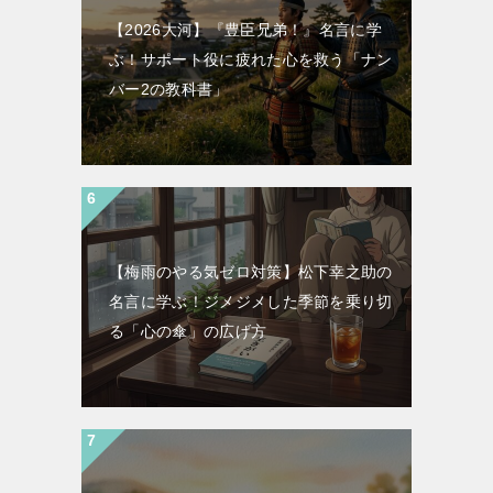
【2026大河】『豊臣兄弟！』名言に学
ぶ！サポート役に疲れた心を救う「ナン
バー2の教科書」
【梅雨のやる気ゼロ対策】松下幸之助の
名言に学ぶ！ジメジメした季節を乗り切
る「心の傘」の広げ方