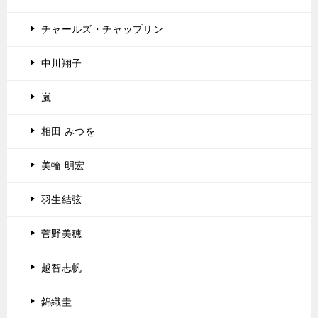
チャールズ・チャップリン
中川翔子
嵐
相田 みつを
美輪 明宏
羽生結弦
菅野美穂
越智志帆
錦織圭