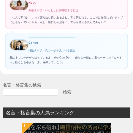
Kyou
共感タイプ｜いっしょに深呼吸する担当
「なんで私だけ…」って落ち込む日、あるよね。私も同じだよ。ここでは無理にポジティブ
にならなくていいから、私と一緒にため息をついてから名言を読んでみない？
Cando
行動タイプ｜次の一歩を見つける担当
君はすでに十分がんばっているよ（You Can Do）。僕らと一緒に、君のペースで「心がす
っと軽くなる小さな一歩」を探していこう。
名言・格言集の検索
検索
名言・格言集の人気ランキング