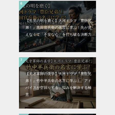
【先見の明を磨く】大河ドラマ『豊臣兄
弟！』黒田官兵衛の名言に学ぶ！先が見
えなくて「不安な心」を打ち破る決断力
【天才軍師の美学】大河ドラマ『豊臣兄
弟！』竹中半兵衛の名言に学ぶ！「アド
バイスが空回りする」悩みを解決する極
意