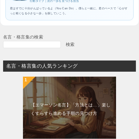
行動タイプ｜次の一歩を見つける担当
君はすでに十分がんばっているよ（You Can Do）。僕らと一緒に、君のペースで「心がす
っと軽くなる小さな一歩」を探していこう。
名言・格言集の検索
検索
名言・格言集の人気ランキング
【エマーソン名言】「方法とは…」楽し
くすらすら進める手順の見つけ方