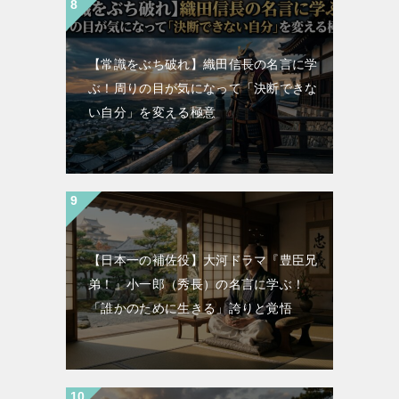
【常識をぶち破れ】織田信長の名言に学
ぶ！周りの目が気になって「決断できな
い自分」を変える極意
【日本一の補佐役】大河ドラマ『豊臣兄
弟！』小一郎（秀長）の名言に学ぶ！
「誰かのために生きる」誇りと覚悟