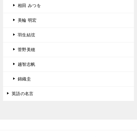
相田 みつを
美輪 明宏
羽生結弦
菅野美穂
越智志帆
錦織圭
英語の名言