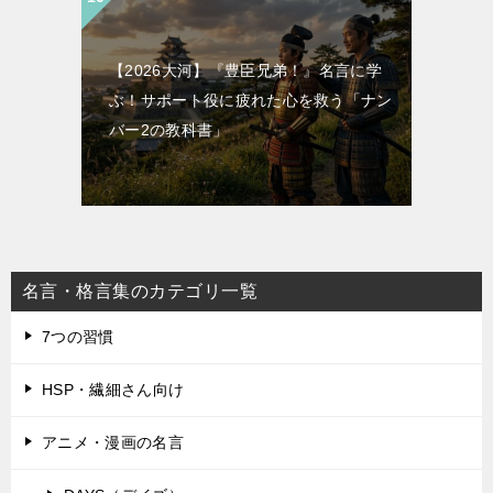
【2026大河】『豊臣兄弟！』名言に学
ぶ！サポート役に疲れた心を救う「ナン
バー2の教科書」
名言・格言集のカテゴリ一覧
7つの習慣
HSP・繊細さん向け
アニメ・漫画の名言