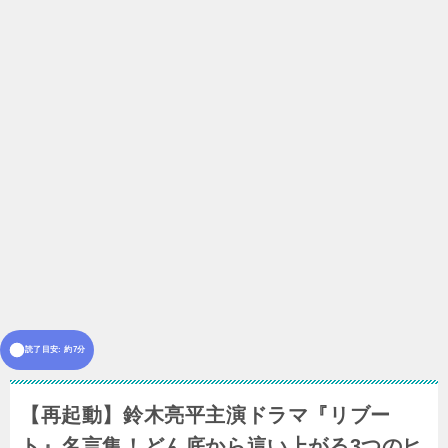
読了目安: 約7分
【再起動】鈴木亮平主演ドラマ『リブー
ト』名言集！どん底から這い上がる3つのヒ