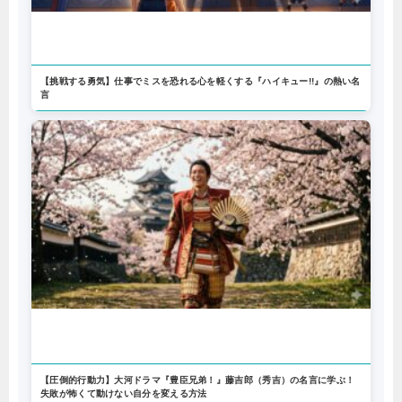
【挑戦する勇気】仕事でミスを恐れる心を軽くする『ハイキュー!!』の熱い名
言
【圧倒的行動力】大河ドラマ『豊臣兄弟！』藤吉郎（秀吉）の名言に学ぶ！
失敗が怖くて動けない自分を変える方法