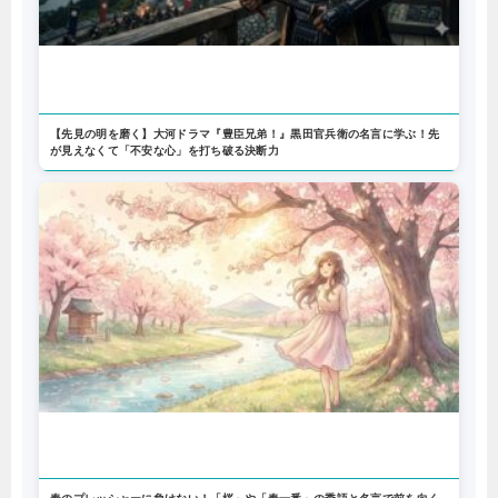
【先見の明を磨く】大河ドラマ『豊臣兄弟！』黒田官兵衛の名言に学ぶ！先
が見えなくて「不安な心」を打ち破る決断力