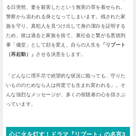
る日突然、妻を殺害したという無実の罪を着せられ、
警察から追われる身となってしまいます。残された家
族を守り、真犯人を見つけ出して身の潔白を証明する
ため、彼は過去と家族を捨て、裏社会と繋がる悪徳刑
事「儀堂」として顔を変え、自らの人生を
「リブート
（再起動）」
させる決意をします。
「どんなに理不尽で絶望的な状況に陥っても、守りた
いもののためなら人は何度でも生まれ変われる」。そ
んな強烈なメッセージが、多くの視聴者の心を揺さぶ
っています。
心に火を灯す！ドラマ『リブート』の名言3