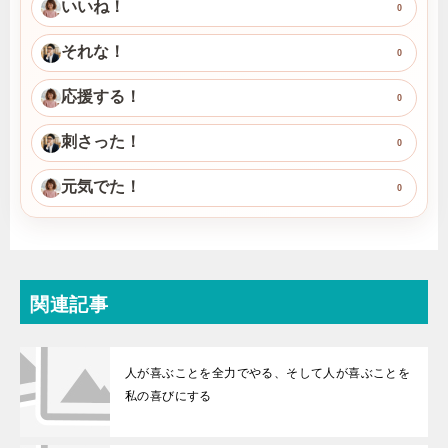
いいね！
0
それな！
0
応援する！
0
刺さった！
0
元気でた！
0
関連記事
人が喜ぶことを全力でやる、そして人が喜ぶことを
私の喜びにする