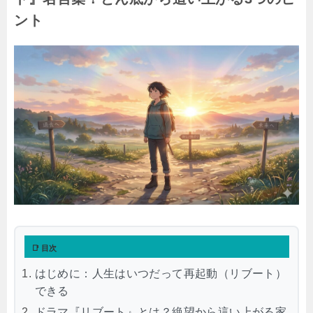
ント
📑 目次
はじめに：人生はいつだって再起動（リブート）
できる
ドラマ『リブート』とは？絶望から這い上がる家