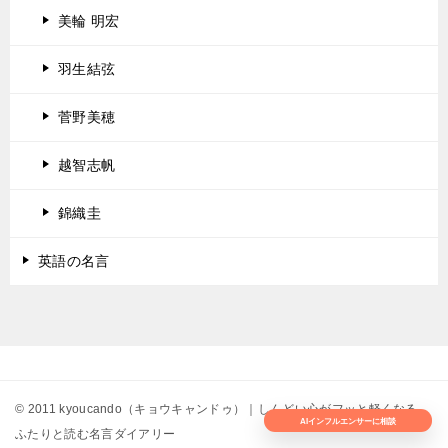
美輪 明宏
羽生結弦
菅野美穂
越智志帆
錦織圭
英語の名言
© 2011 kyoucando（キョウキャンドゥ）｜しんどい心がフッと軽くなる。
AIインフルエンサーに相談
ふたりと読む名言ダイアリー