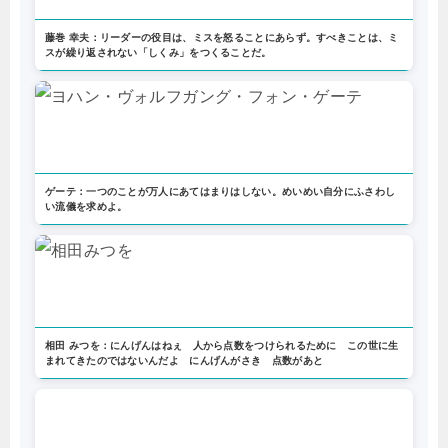
藤巻 幸夫：リーダーの役目は、ミスを怒ることにあらず。すべきことは、ミ
スが繰り返されない「しくみ」をつくることだ。
ゲーテ：一つのことが万人にあてはまりはしない。めいめい自分にふさわし
い流儀を求めよ。
相田 みつを：にんげんはねぇ 人から点数をつけられるために この世に生
まれてきたのではないんだよ にんげんがさき 点数があと