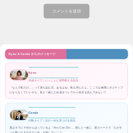
Kyou & Cando からのメッセージ
Kyou
共感タイプ｜いっしょに深呼吸する担当
「なんで私だけ…」って落ち込む日、あるよね。私も同じだよ。ここでは無理にポジティブ
にならなくていいから、私と一緒にため息をついてから名言を読んでみない？
Cando
行動タイプ｜次の一歩を見つける担当
君はすでに十分がんばっているよ（You Can Do）。僕らと一緒に、君のペースで「心がす
っと軽くなる小さな一歩」を探していこう。