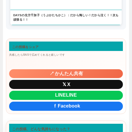
DAYSの生方千加子（うぶかたちかこ）：だから悔しい！だから泣く！！次も
頑張る！！
この投稿をシェア
共感したらSNSで広めてくれると嬉しいです
↗
かんたん共有
𝕏
X
LINE
LINE
f
Facebook
この投稿、どんな気持ちになった？