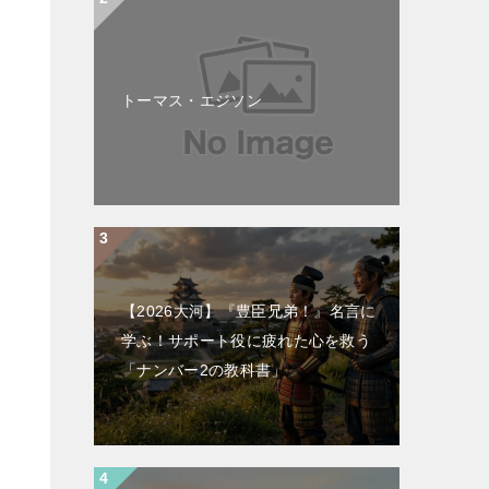
トーマス・エジソン
【2026大河】『豊臣兄弟！』名言に
学ぶ！サポート役に疲れた心を救う
「ナンバー2の教科書」