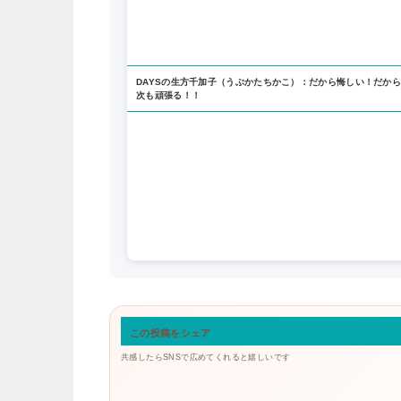
DAYSの生方千加子（うぶかたちかこ）：だから悔しい！だか
次も頑張る！！
この投稿をシェア
共感したらSNSで広めてくれると嬉しいです