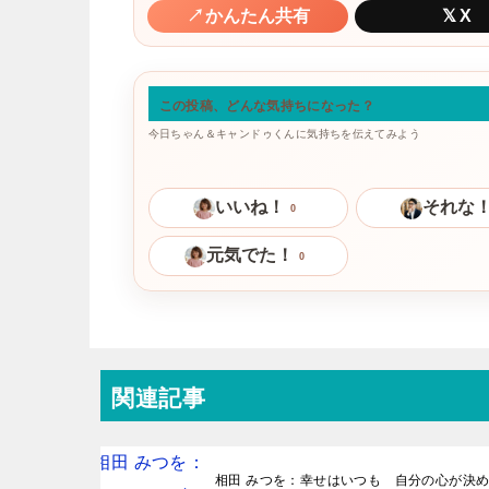
↗
かんたん共有
𝕏
X
この投稿、どんな気持ちになった？
今日ちゃん＆キャンドゥくんに気持ちを伝えてみよう
いいね！
それな
0
元気でた！
0
関連記事
相田 みつを：幸せはいつも 自分の心が決