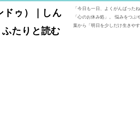
「今日も一日、よくがんばったね
ャンドゥ）｜しん
「心のお休み処」。 悩みをつぶや
葉から「明日を少しだけ生きや
。ふたりと読む