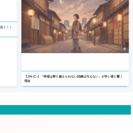
ら泣く！！
【JIN-仁-】「神様は乗り越えられない試練は与えない」が辛い夜に響く
理由