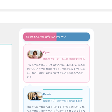
Kyou & Cando からのメッセージ
Kyou
共感タイプ｜いっしょに深呼吸する担当
「なんで私だけ…」って落ち込む日、あるよね。私も同
じだよ。ここでは無理にポジティブにならなくていいか
ら、私と一緒にため息をついてから名言を読んでみな
い？
Cando
行動タイプ｜次の一歩を見つける担当
君はすでに十分がんばっているよ（You Can Do）。僕
らと一緒に、君のペースで「心がすっと軽くなる小さな