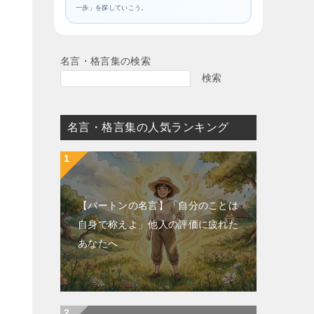
一歩」を探していこう。
名言・格言集の検索
検索
名言・格言集の人気ランキング
【バートンの名言】「自分のことは
自身で称えよ」他人の評価に疲れた
あなたへ