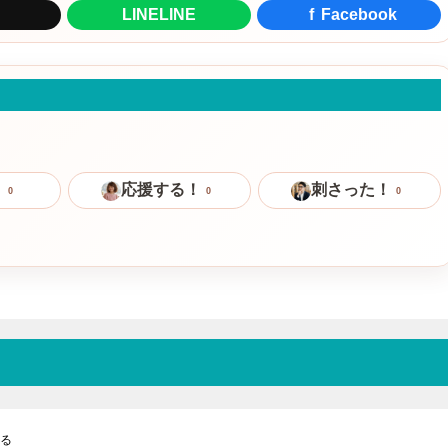
LINE
LINE
f
Facebook
！
応援する！
刺さった！
0
0
0
める