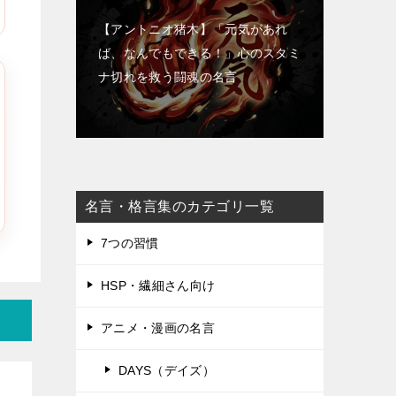
【アントニオ猪木】「元気があれ
ば、なんでもできる！」心のスタミ
ナ切れを救う闘魂の名言
名言・格言集のカテゴリ一覧
7つの習慣
HSP・繊細さん向け
アニメ・漫画の名言
DAYS（デイズ）