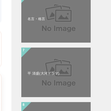
名言・格言
平 清盛(大河ドラマ)