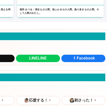
と思える時
相田 みつを：弱きもの人間。欲ふかきもの人間。偽り多きもの人間。そ
して人間のわたし。
LINE
LINE
f
Facebook
！
応援する！
刺さった！
0
0
0