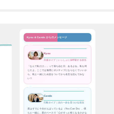
Kyou & Cando からのメッセージ
Kyou
共感タイプ｜いっしょに深呼吸する担当
「なんで私だけ…」って落ち込む日、あるよね。私も同
じだよ。ここでは無理にポジティブにならなくていいか
ら、私と一緒にため息をついてから名言を読んでみな
い？
Cando
行動タイプ｜次の一歩を見つける担当
君はすでに十分がんばっているよ（You Can Do）。僕
らと一緒に、君のペースで「心がすっと軽くなる小さな