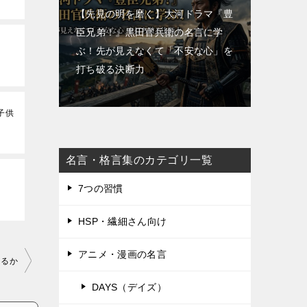
【先見の明を磨く】大河ドラマ『豊
臣兄弟！』黒田官兵衛の名言に学
ぶ！先が見えなくて「不安な心」を
打ち破る決断力
子供
名言・格言集のカテゴリ一覧
7つの習慣
HSP・繊細さん向け
アニメ・漫画の名言
きるか
DAYS（デイズ）