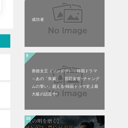
成功者
善徳女王（ソンドク）：韓国ドラマ
～あの「朱蒙」「宮廷女官~チャング
ムの誓い」超える!韓国ドラマ史上最
大級の話題作!