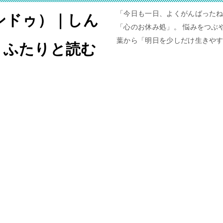
「今日も一日、よくがんばったね
ャンドゥ）｜しん
「心のお休み処」。 悩みをつぶや
葉から「明日を少しだけ生きや
。ふたりと読む