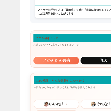
アドラー心理学：人は『貢献感』を感じ『自分に価値がある』
にだけ勇気を持つことができる
この投稿をシェア
共感したらSNSで広めてくれると嬉しいです
↗
かんたん共有
𝕏
X
この投稿、どんな気持ちになった？
今日ちゃん＆キャンドゥくんに気持ちを伝えてみよう
いいね！
それな
0