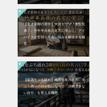
【天才軍師の美学】大河ドラマ『豊臣兄
弟！』竹中半兵衛の名言に学ぶ！「アド
バイスが空回りする」悩みを解決する極
意
【常識をぶち破れ】織田信長の名言に学
ぶ！周りの目が気になって「決断できな
い自分」を変える極意