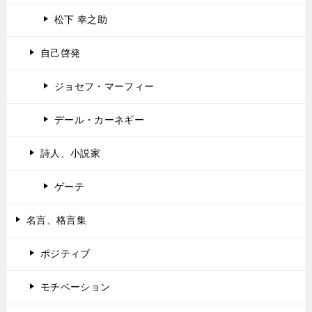
松下 幸之助
自己啓発
ジョセフ・マーフィー
デール・カーネギー
詩人、小説家
ゲーテ
名言、格言集
ポジティブ
モチベーション