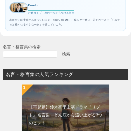
Cando
行動タイプ｜次の一歩を見つける担当
君はすでに十分がんばっているよ（You Can Do）。僕らと一緒に、君のペースで「心がす
っと軽くなる小さな一歩」を探していこう。
名言・格言集の検索
検索
名言・格言集の人気ランキング
【再起動】鈴木亮平主演ドラマ『リブー
ト』名言集！どん底から這い上がる3つ
のヒント