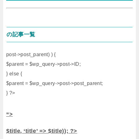
の記事一覧
post->post_parent) ) {
$parent = $wp_query->post->ID;
} else {
$parent = $wp_query->post->post_parent;
} ?>
“>
$title, ‘title’ => $title)); ?>