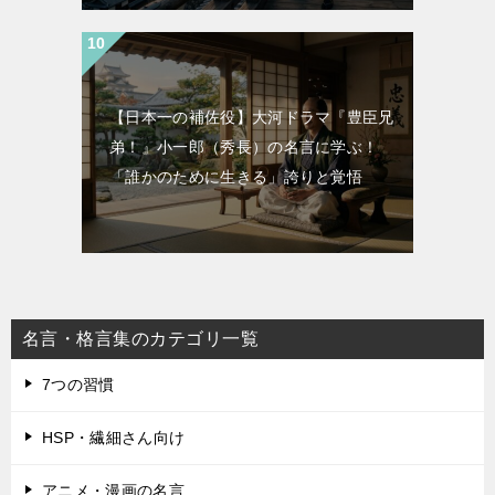
【日本一の補佐役】大河ドラマ『豊臣兄
弟！』小一郎（秀長）の名言に学ぶ！
「誰かのために生きる」誇りと覚悟
名言・格言集のカテゴリ一覧
7つの習慣
HSP・繊細さん向け
アニメ・漫画の名言