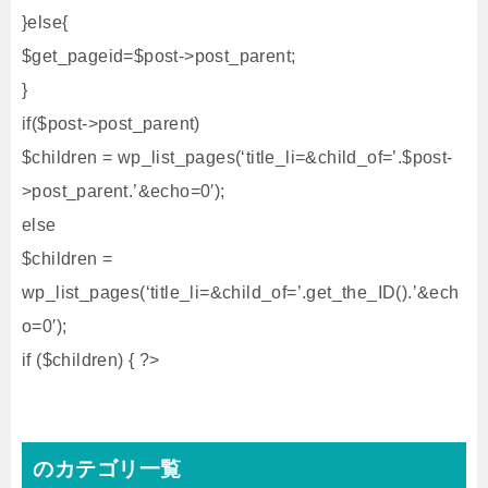
}else{
$get_pageid=$post->post_parent;
}
if($post->post_parent)
$children = wp_list_pages(‘title_li=&child_of=’.$post-
>post_parent.’&echo=0′);
else
$children =
wp_list_pages(‘title_li=&child_of=’.get_the_ID().’&ech
o=0′);
if ($children) { ?>
のカテゴリ一覧