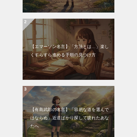
【エマーソン名言】「方法とは…」楽し
くすらすら進める手順の見つけ方
【有島武郎の名言】「容易な道を選んで
はならぬ」近道ばかり探して疲れたあな
たへ