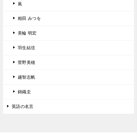
嵐
相田 みつを
美輪 明宏
羽生結弦
菅野美穂
越智志帆
錦織圭
英語の名言