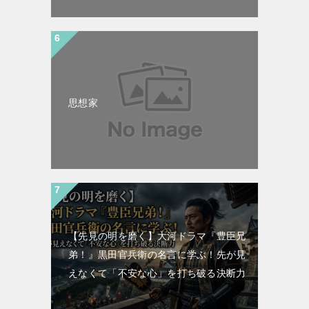
思想家
【先見の明を磨く】大河ドラマ『豊臣兄
弟！』黒田官兵衛の名言に学ぶ！先が見
えなくて「不安な心」を打ち破る決断力