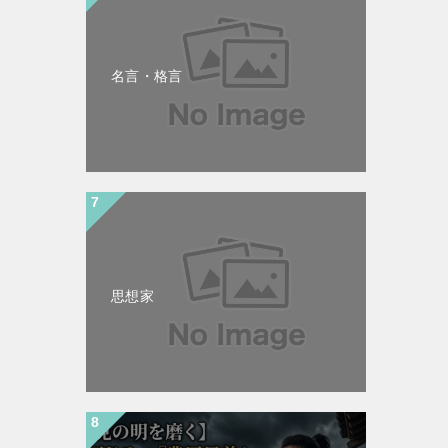
名言・格言
思想家