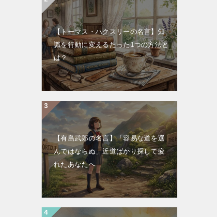
【トーマス・ハクスリーの名言】知
識を行動に変えるたった1つの方法と
は？
【有島武郎の名言】「容易な道を選
んではならぬ」近道ばかり探して疲
れたあなたへ