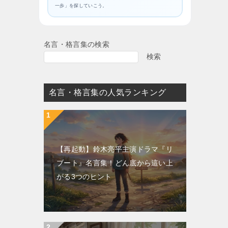
一歩」を探していこう。
名言・格言集の検索
検索
名言・格言集の人気ランキング
【再起動】鈴木亮平主演ドラマ『リ
ブート』名言集！どん底から這い上
がる3つのヒント