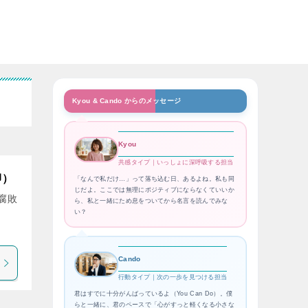
Kyou & Cando からのメッセージ
Kyou
共感タイプ｜いっしょに深呼吸する担当
卿）
「なんで私だけ…」って落ち込む日、あるよね。私も同
じだよ。ここでは無理にポジティブにならなくていいか
腐敗
ら、私と一緒にため息をついてから名言を読んでみな
い？
Cando
行動タイプ｜次の一歩を見つける担当
君はすでに十分がんばっているよ（You Can Do）。僕
らと一緒に、君のペースで「心がすっと軽くなる小さな