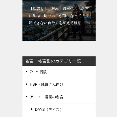
【常識をぶち破れ】織田信長の名言
に学ぶ！周りの目が気になって「決
断できない自分」を変える極意
名言・格言集のカテゴリ一覧
7つの習慣
HSP・繊細さん向け
アニメ・漫画の名言
DAYS（デイズ）