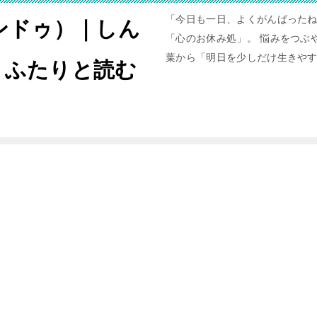
「今日も一日、よくがんばったね
ャンドゥ）｜しん
「心のお休み処」。 悩みをつぶや
葉から「明日を少しだけ生きや
。ふたりと読む