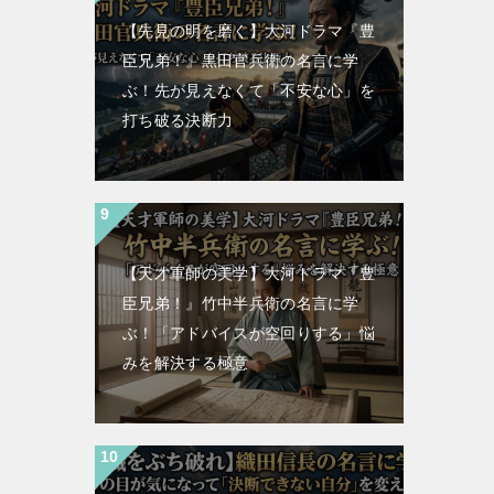
【先見の明を磨く】大河ドラマ『豊
臣兄弟！』黒田官兵衛の名言に学
ぶ！先が見えなくて「不安な心」を
打ち破る決断力
【天才軍師の美学】大河ドラマ『豊
臣兄弟！』竹中半兵衛の名言に学
ぶ！「アドバイスが空回りする」悩
みを解決する極意