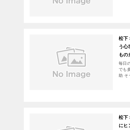
松下
う心
もの
毎日
でも
助 
松下
にヒ