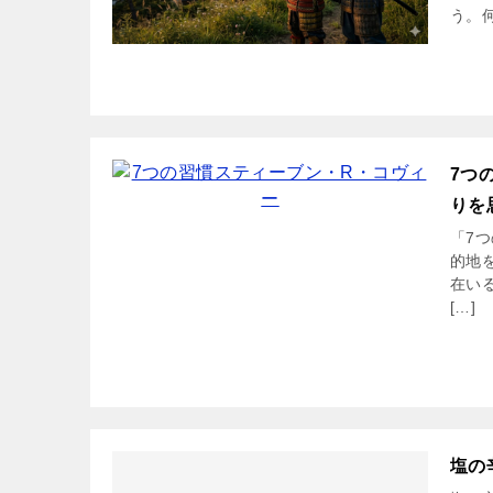
う。何
7つ
りを
「7
的地
在い
[…]
塩の