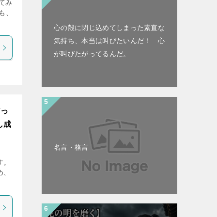
てみ
ても、
心の殻に閉じ込めてしまった素直な
気持ち、本当は叫びたいんだ！ 心
が叫びたがってるんだ。
だっ
し成
名言・格言
す。
め、