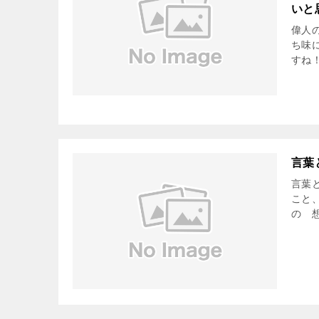
いと
偉人
ち味
すね
言葉
言葉
こと
の 