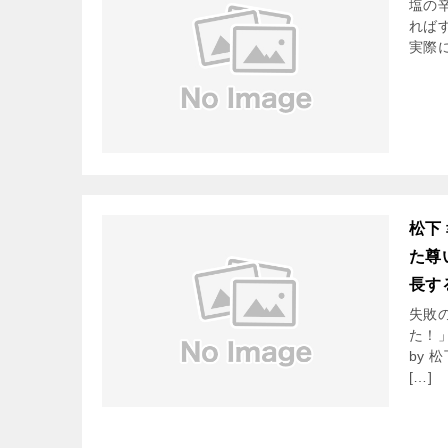
塩の
ればす
実際に
松下
た尊
長す
失敗
た！
by
[…]