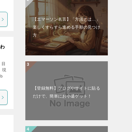
【エマーソン名言】「方法とは…」
楽しくすらすら進める手順の見つけ
方
終わ
 目
、現
b
【登録無料】ブログやサイトに貼る
だけで、簡単にお小遣ゲット！