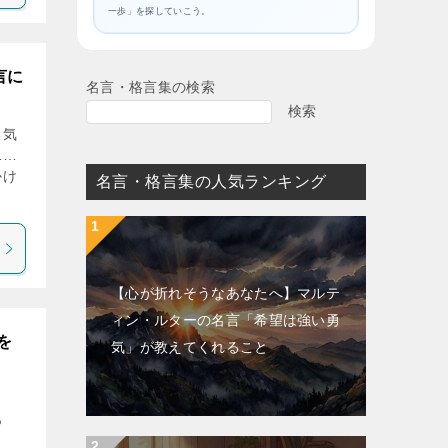
一歩」を探していこう。
言に
名言・格言集の検索
検索
勇気
……
かけ
名言・格言集の人気ランキング
【心が折れそうなあなたへ】マルテ
ィン・ルターの名言「希望は強い勇
を
気」が教えてくれること
っ