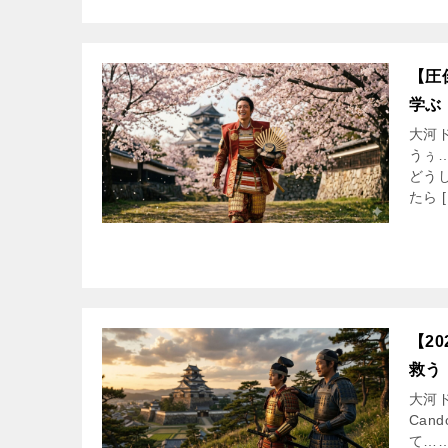
【圧
学ぶ
大河
うぅ
どう
たら [
【2
救う
大河
Ca
て…