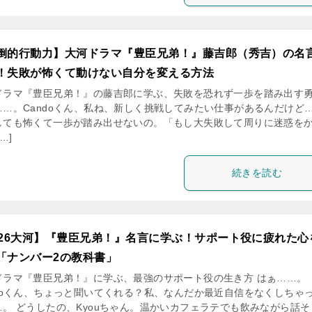
倒的行動力】大河ドラマ『豊臣兄弟！』藤吉郎（秀吉）の名
！失敗が怖くて動けない自分を変える方法
ドラマ『豊臣兄弟！』の藤吉郎に学ぶ、失敗を恐れず一歩を踏み出す
……。Candoくん、私ね、新しく挑戦してみたい仕事があるんだけど
しても怖くて一歩が踏み出せないの。「もし大失敗して周りに迷惑を
…]
続きを読む
026大河】『豊臣兄弟！』名言に学ぶ！サポート役に疲れた心
「ナンバー2の教科書」
ドラマ『豊臣兄弟！』に学ぶ、最強のサポート役の生き方 はぁ……。
ndoくん、ちょっと聞いてくれる？私、なんだか最近自信をなくしちゃ
…。 どうしたの、Kyouちゃん。温かいカフェラテでも飲みながら話そ