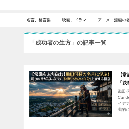
名言、格言集
映画、ドラマ
アニメ・漫画の
「成功者の生方」の記事一覧
【常
「決
織田
Ca
イデ
識的に