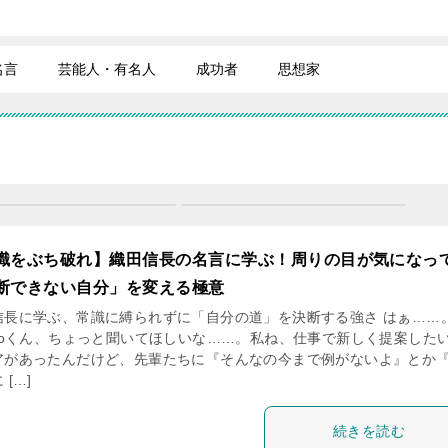
名言
芸能人・有名人
成功者
思想家
識をぶち破れ】織田信長の名言に学ぶ！周りの目が気になっ
断できない自分」を変える極意
信長に学ぶ、常識に縛られずに「自分の道」を決断する強さ はぁ……
ndoくん、ちょっと聞いてほしいな……。私ね、仕事で新しく提案した
アがあったんだけど、先輩たちに『そんなの今まで例がないよ』とか
 […]
続きを読む