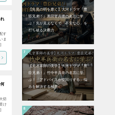
【先見の明を磨く】大河ドラマ『豊
臣兄弟！』黒田官兵衛の名言に学
きれ
ぶ！先が見えなくて「不安な心」を
打ち破る決断力
配す
思いま
]
【天才軍師の美学】大河ドラマ『豊
臣兄弟！』竹中半兵衛の名言に学
ぶ！「アドバイスが空回りする」悩
 何
みを解決する極意
大切
う受け
]