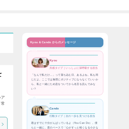
Kyou & Cando からのメッセージ
Kyou
共感タイプ｜いっしょに深呼吸する担当
て
「なんで私だけ…」って落ち込む日、あるよね。私も同
じだよ。ここでは無理にポジティブにならなくていいか
ら、私と一緒にため息をついてから名言を読んでみな
い？
。
いア
『常
Cando
行動タイプ｜次の一歩を見つける担当
君はすでに十分がんばっているよ（You Can Do）。僕
らと一緒に、君のペースで「心がすっと軽くなる小さな