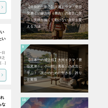
【圧倒的行動力】大河ドラマ『豊臣
兄弟！』藤吉郎（秀吉）の名言に学
ぶ！失敗が怖くて動けない自分を変
える方法
とい
たい
一日
幸之
【日本一の補佐役】大河ドラマ『豊
…]
臣兄弟！』小一郎（秀長）の名言に
学ぶ！「誰かのために生きる」誇り
と覚悟
それ
らな