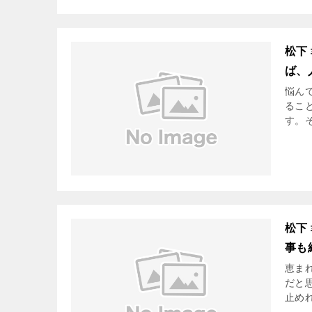
松下
ば、
悩ん
ること
す。
松下
事も
恵ま
だと思
止め