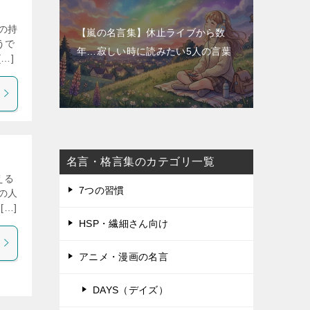
の持
【嵐の名言集】休止ライブから数
うで
年…寂しい時に読みたい5人の言葉
…]
名言・格言集のカテゴリ一覧
える
7つの習慣
の人
…]
HSP・繊細さん向け
アニメ・漫画の名言
DAYS（デイズ）