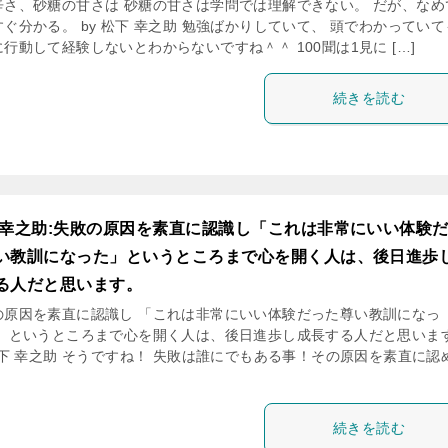
辛さ、砂糖の甘さは 砂糖の甘さは学問では理解できない。 だが、なめ
ぐ分かる。 by 松下 幸之助 勉強ばかりしていて、 頭でわかってい
行動して経験しないとわからないですね＾＾ 100聞は1見に […]
続きを読む
 幸之助:失敗の原因を素直に認識し「これは非常にいい体験
い教訓になった」というところまで心を開く人は、後日進歩
る人だと思います。
の原因を素直に認識し 「これは非常にいい体験だった尊い教訓になっ
」 というところまで心を開く人は、後日進歩し成長する人だと思いま
 松下 幸之助 そうですね！ 失敗は誰にでもある事！その原因を素直に認
続きを読む