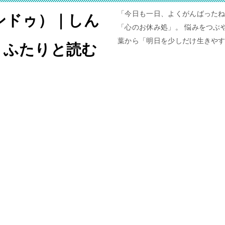
「今日も一日、よくがんばったね
ャンドゥ）｜しん
「心のお休み処」。 悩みをつぶや
葉から「明日を少しだけ生きや
。ふたりと読む