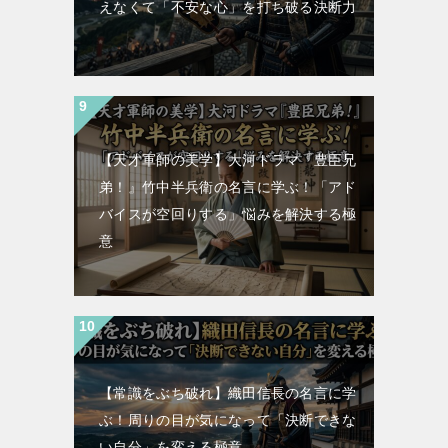
えなくて「不安な心」を打ち破る決断力
【天才軍師の美学】大河ドラマ『豊臣兄
弟！』竹中半兵衛の名言に学ぶ！「アド
バイスが空回りする」悩みを解決する極
意
【常識をぶち破れ】織田信長の名言に学
ぶ！周りの目が気になって「決断できな
い自分」を変える極意