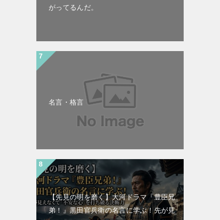
がってるんだ。
名言・格言
【先見の明を磨く】大河ドラマ『豊臣兄
弟！』黒田官兵衛の名言に学ぶ！先が見