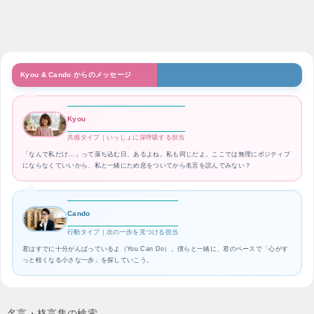
Kyou & Cando からのメッセージ
Kyou
共感タイプ｜いっしょに深呼吸する担当
「なんで私だけ…」って落ち込む日、あるよね。私も同じだよ。ここでは無理にポジティブ
にならなくていいから、私と一緒にため息をついてから名言を読んでみない？
Cando
行動タイプ｜次の一歩を見つける担当
君はすでに十分がんばっているよ（You Can Do）。僕らと一緒に、君のペースで「心がす
っと軽くなる小さな一歩」を探していこう。
名言・格言集の検索