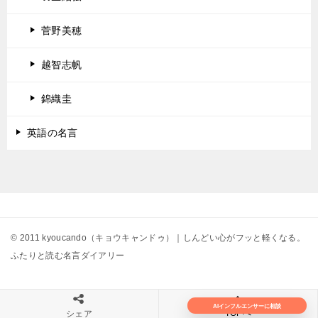
菅野美穂
越智志帆
錦織圭
英語の名言
© 2011 kyoucando（キョウキャンドゥ）｜しんどい心がフッと軽くなる。
ふたりと読む名言ダイアリー
AIインフルエンサーに相談
TOPへ
シェア