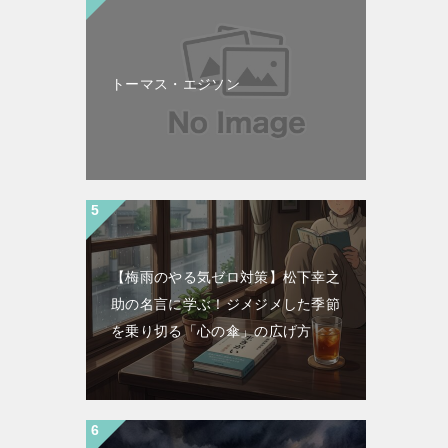
トーマス・エジソン
【梅雨のやる気ゼロ対策】松下幸之
助の名言に学ぶ！ジメジメした季節
を乗り切る「心の傘」の広げ方