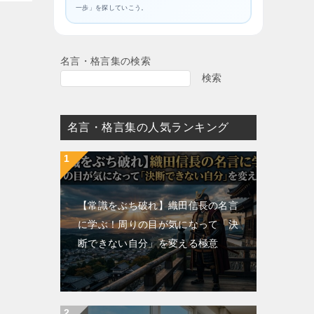
一歩」を探していこう。
名言・格言集の検索
検索
名言・格言集の人気ランキング
【常識をぶち破れ】織田信長の名言
に学ぶ！周りの目が気になって「決
断できない自分」を変える極意