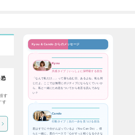
Kyou & Cando からのメッセージ
Kyou
共感タイプ｜いっしょに深呼吸する担当
を恐
「なんで私だけ…」って落ち込む日、あるよね。私も同
じだよ。ここでは無理にポジティブにならなくていいか
ら、私と一緒にため息をついてから名言を読んでみな
い？
頼す
すす
Cando
行動タイプ｜次の一歩を見つける担当
君はすでに十分がんばっているよ（You Can Do）。僕
らと一緒に、君のペースで「心がすっと軽くなる小さな