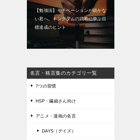
【勉強法】モチベーションが続かな
い君へ。キングダムの武将に学ぶ目
標達成のヒント
名言・格言集のカテゴリ一覧
7つの習慣
HSP・繊細さん向け
アニメ・漫画の名言
DAYS（デイズ）