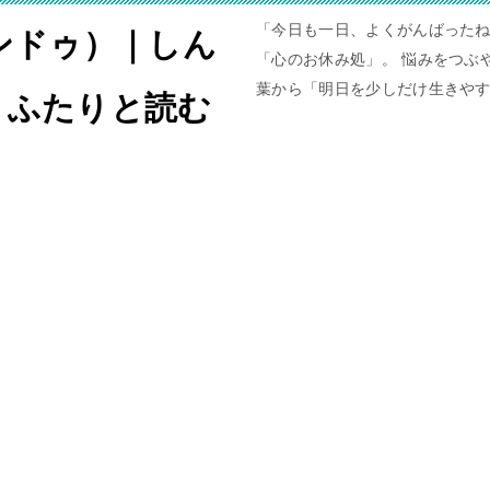
「今日も一日、よくがんばったね
ャンドゥ）｜しん
「心のお休み処」。 悩みをつぶや
葉から「明日を少しだけ生きや
。ふたりと読む