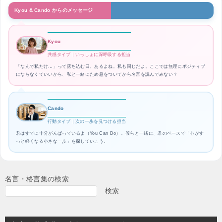
Kyou & Cando からのメッセージ
Kyou
共感タイプ｜いっしょに深呼吸する担当
「なんで私だけ…」って落ち込む日、あるよね。私も同じだよ。ここでは無理にポジティブ
にならなくていいから、私と一緒にため息をついてから名言を読んでみない？
Cando
行動タイプ｜次の一歩を見つける担当
君はすでに十分がんばっているよ（You Can Do）。僕らと一緒に、君のペースで「心がす
っと軽くなる小さな一歩」を探していこう。
名言・格言集の検索
検索