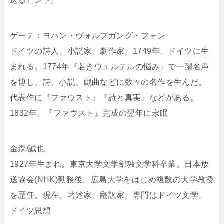
送るヒント。
ゲーテ：ヨハン・ヴォルフガング・フォン
ドイツの詩人、小説家、劇作家。1749年、ドイツに生
まれる。1774年『若きウェルテルの悩み』で一躍名声
を博し、詩、小説、戯曲などに数々の名作を生んだ。
代表作に『ファウスト』『詩と真実』などがある。
1832年、『ファウスト』完成の翌年に永眠
金森/誠也
1927年生まれ。東京大学文学部独文学科卒業。日本放
送協会(NHK)勤務後、広島大学をはじめ複数の大学教授
を歴任。現在、著述家、翻訳家。専門はドイツ文学、
ドイツ思想