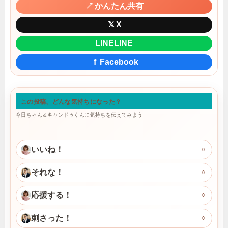
↗
かんたん共有
𝕏
X
LINE
LINE
f
Facebook
この投稿、どんな気持ちになった？
今日ちゃん＆キャンドゥくんに気持ちを伝えてみよう
いいね！
0
それな！
0
応援する！
0
刺さった！
0