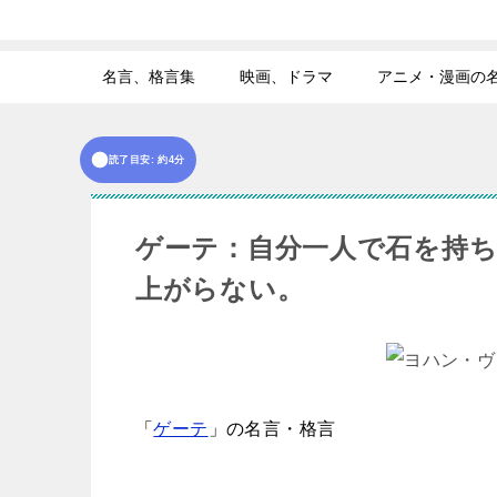
名言、格言集
映画、ドラマ
アニメ・漫画の
読了目安: 約4分
ゲーテ：自分一人で石を持
上がらない。
「
ゲーテ
」
の名言・格言