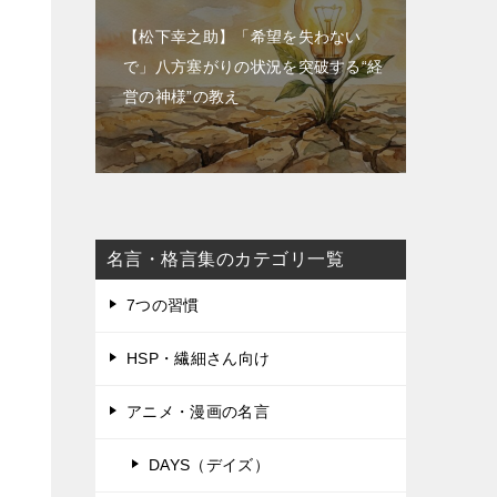
【松下幸之助】「希望を失わない
で」八方塞がりの状況を突破する“経
営の神様”の教え
名言・格言集のカテゴリ一覧
7つの習慣
HSP・繊細さん向け
アニメ・漫画の名言
DAYS（デイズ）