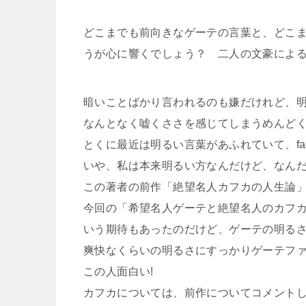
どこまでも前向きなゲーテの言葉と、どこ
うが心に響くでしょう？ 二人の文豪による
暗いことばかり言われるのも嫌だけれど、
なんとなく嘘くささを感じてしまうめんど
とくに最近は明るい言葉があふれていて、fa
いや、私は本来明るい方なんだけど、なん
この著者の前作「絶望名人カフカの人生論
今回の「希望名人ゲーテと絶望名人のカフ
いう期待もあったのだけど、ゲーテの明る
爽快なくらいの明るさにすっかりゲーテフ
この人面白い!
カフカについては、前作についてコメント