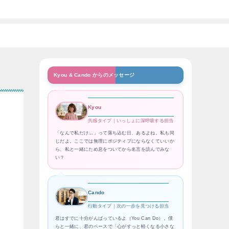
Kyou & Cando からのメッセージ
Kyou
共感タイプ｜いっしょに深呼吸する担当
「なんで私だけ…」って落ち込む日、あるよね。私も同
じだよ。ここでは無理にポジティブにならなくていいか
ら、私と一緒にため息をついてから名言を読んでみな
い？
Cando
行動タイプ｜次の一歩を見つける担当
君はすでに十分がんばっているよ（You Can Do）。僕
らと一緒に、君のペースで「心がすっと軽くなる小さな