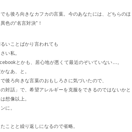
までも後ろ向きなカフカの言葉。今のあなたには、どちらのほ
異色の“名言対決”！
明るいことばかり言われても
くさい私。
cebookとかも、居心地が悪くて最近のぞいていない…。
だかなあ、と。
」で後ろ向きな言葉のおもしろさに気づいたので、
カの対話」で、希望アレルギーを克服をできるのではないかと
さは想像以上。
ァンに。
したことと繰り返しになるので省略。