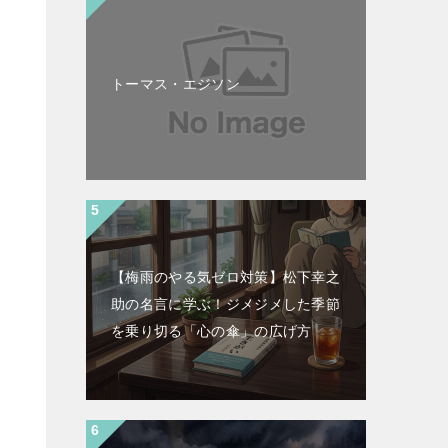
トーマス・エジソン
【梅雨のやる気ゼロ対策】松下幸之
助の名言に学ぶ！ジメジメした季節
を乗り切る「心の傘」の広げ方