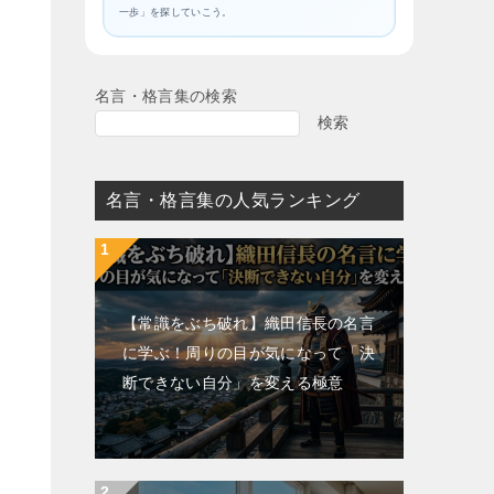
一歩」を探していこう。
名言・格言集の検索
検索
名言・格言集の人気ランキング
【常識をぶち破れ】織田信長の名言
に学ぶ！周りの目が気になって「決
断できない自分」を変える極意