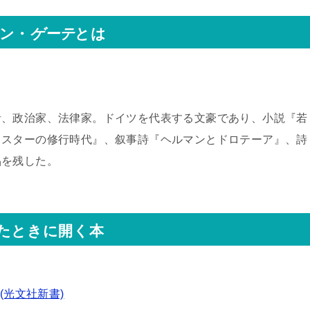
ン・
ゲーテ
とは
者、政治家、法律家。ドイツを代表する文豪であり、小説『若
イスターの修行時代』、叙事詩『ヘルマンとドロテーア』、詩
品を残した。
たときに開く本
(光文社新書)