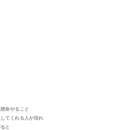
生懸命やること
援してくれる人が現れ
がると