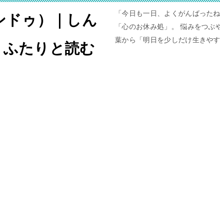
「今日も一日、よくがんばったね
ャンドゥ）｜しん
「心のお休み処」。 悩みをつぶや
葉から「明日を少しだけ生きや
。ふたりと読む