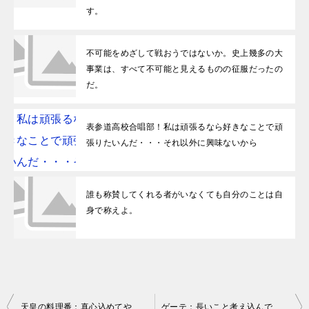
す。
不可能をめざして戦おうではないか。史上幾多の大
事業は、すべて不可能と見えるものの征服だったの
だ。
表参道高校合唱部！私は頑張るなら好きなことで頑
張りたいんだ・・・それ以外に興味ないから
誰も称賛してくれる者がいなくても自分のことは自
身で称えよ。
投稿ナビゲーション
天皇の料理番：真心込めてやってるから偉いんだって。そういう料理人が偉いんだって。
ゲーテ：長いこと考え込んでいる者が、いつも最善のものを選ぶわけではない。