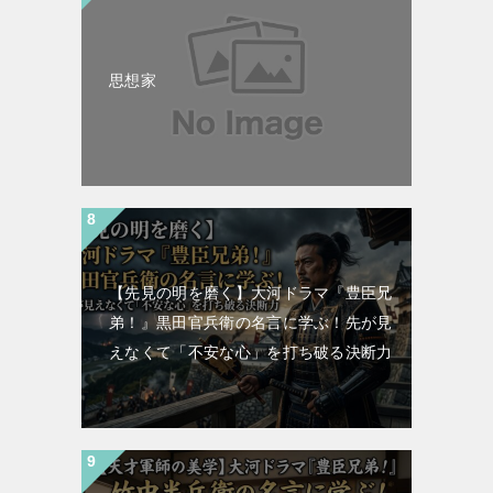
思想家
【先見の明を磨く】大河ドラマ『豊臣兄
弟！』黒田官兵衛の名言に学ぶ！先が見
えなくて「不安な心」を打ち破る決断力