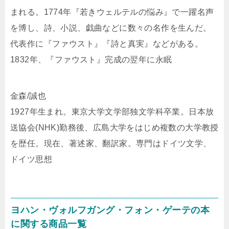
まれる。1774年『若きウェルテルの悩み』で一躍名声
を博し、詩、小説、戯曲などに数々の名作を生んだ。
代表作に『ファウスト』『詩と真実』などがある。
1832年、『ファウスト』完成の翌年に永眠
金森/誠也
1927年生まれ。東京大学文学部独文学科卒業。日本放
送協会(NHK)勤務後、広島大学をはじめ複数の大学教授
を歴任。現在、著述家、翻訳家。専門はドイツ文学、
ドイツ思想
ヨハン・ヴォルフガング・フォン・ゲーテの本
に関する商品一覧