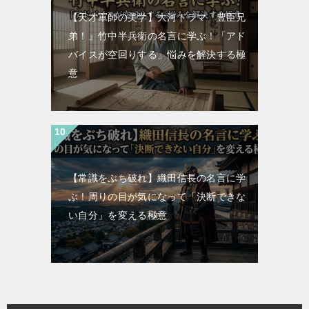
【天才軍師の美学】大河ドラマ『豊臣兄
弟！』竹中半兵衛の名言に学ぶ！「アド
バイスが空回りする」悩みを解決する極
意
【常識をぶち破れ】織田信長の名言に学
ぶ！周りの目が気になって「決断できな
い自分」を変える極意