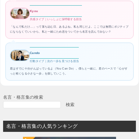
Kyou
共感タイプ｜いっしょに深呼吸する担当
「なんで私だけ…」って落ち込む日、あるよね。私も同じだよ。ここでは無理にポジティブ
にならなくていいから、私と一緒にため息をついてから名言を読んでみない？
Cando
行動タイプ｜次の一歩を見つける担当
君はすでに十分がんばっているよ（You Can Do）。僕らと一緒に、君のペースで「心がす
っと軽くなる小さな一歩」を探していこう。
名言・格言集の検索
検索
名言・格言集の人気ランキング