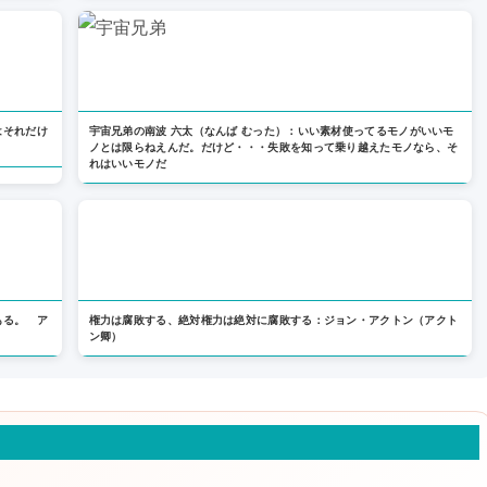
はそれだけ
宇宙兄弟の南波 六太（なんば むった）：いい素材使ってるモノがいいモ
ノとは限らねえんだ。だけど・・・失敗を知って乗り越えたモノなら、そ
れはいいモノだ
ある。 ア
権力は腐敗する、絶対権力は絶対に腐敗する：ジョン・アクトン（アクト
ン卿）