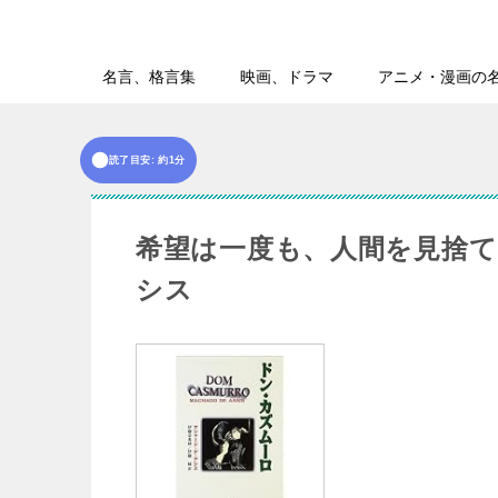
名言、格言集
映画、ドラマ
アニメ・漫画の
読了目安: 約1分
希望は一度も、人間を見捨て
シス