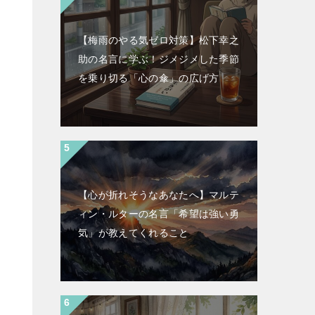
【梅雨のやる気ゼロ対策】松下幸之
助の名言に学ぶ！ジメジメした季節
を乗り切る「心の傘」の広げ方
【心が折れそうなあなたへ】マルテ
ィン・ルターの名言「希望は強い勇
気」が教えてくれること