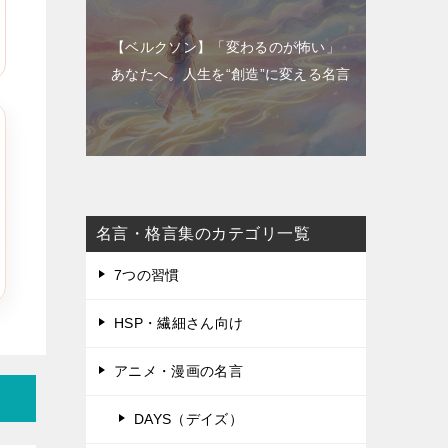
【ベルクソン】「変わるのが怖い」
あなたへ。人生を“創造”に変える名言
名言・格言集のカテゴリ一覧
7つの習慣
HSP・繊細さん向け
アニメ・漫画の名言
DAYS（デイズ）