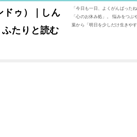
「今日も一日、よくがんばったね
ャンドゥ）｜しん
「心のお休み処」。 悩みをつぶや
葉から「明日を少しだけ生きや
。ふたりと読む