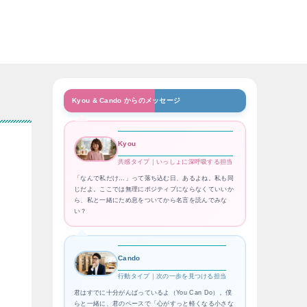
Kyou & Cando からのメッセージ
Kyou
共感タイプ｜いっしょに深呼吸する担当
「なんで私だけ…」って落ち込む日、あるよね。私も同
じだよ。ここでは無理にポジティブにならなくていいか
ら、私と一緒にため息をついてから名言を読んでみな
い？
Cando
行動タイプ｜次の一歩を見つける担当
君はすでに十分がんばっているよ（You Can Do）。僕
らと一緒に、君のペースで「心がすっと軽くなる小さな