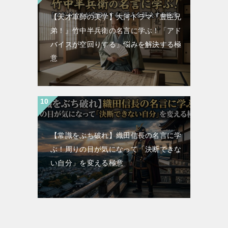
【天才軍師の美学】大河ドラマ『豊臣兄
弟！』竹中半兵衛の名言に学ぶ！「アド
バイスが空回りする」悩みを解決する極
意
【常識をぶち破れ】織田信長の名言に学
ぶ！周りの目が気になって「決断できな
い自分」を変える極意