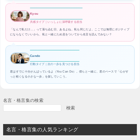
Kyou
共感タイプ｜いっしょに深呼吸する担当
「なんで私だけ…」って落ち込む日、あるよね。私も同じだよ。ここでは無理にポジティブ
にならなくていいから、私と一緒にため息をついてから名言を読んでみない？
Cando
行動タイプ｜次の一歩を見つける担当
君はすでに十分がんばっているよ（You Can Do）。僕らと一緒に、君のペースで「心がす
っと軽くなる小さな一歩」を探していこう。
名言・格言集の検索
検索
名言・格言集の人気ランキング