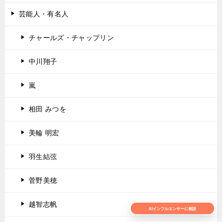
芸能人・有名人
チャールズ・チャップリン
中川翔子
嵐
相田 みつを
美輪 明宏
羽生結弦
菅野美穂
越智志帆
AIインフルエンサーに相談