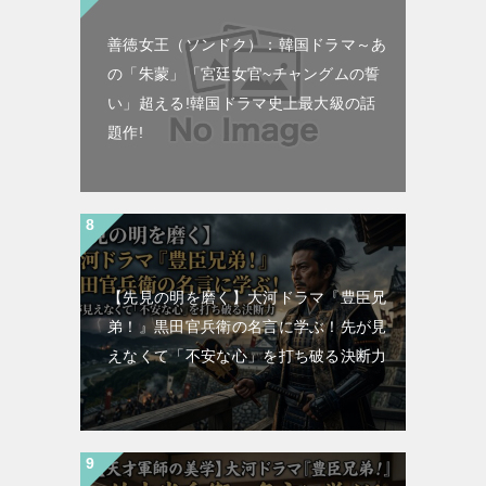
善徳女王（ソンドク）：韓国ドラマ～あ
の「朱蒙」「宮廷女官~チャングムの誓
い」超える!韓国ドラマ史上最大級の話
題作!
【先見の明を磨く】大河ドラマ『豊臣兄
弟！』黒田官兵衛の名言に学ぶ！先が見
えなくて「不安な心」を打ち破る決断力