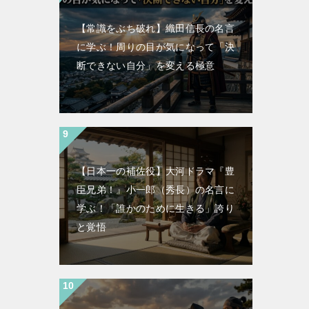
【常識をぶち破れ】織田信長の名言
に学ぶ！周りの目が気になって「決
断できない自分」を変える極意
【日本一の補佐役】大河ドラマ『豊
臣兄弟！』小一郎（秀長）の名言に
学ぶ！「誰かのために生きる」誇り
と覚悟