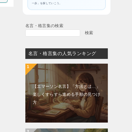
一歩」を探していこう。
名言・格言集の検索
検索
名言・格言集の人気ランキング
【エマーソン名言】「方法とは…」
楽しくすらすら進める手順の見つけ
方