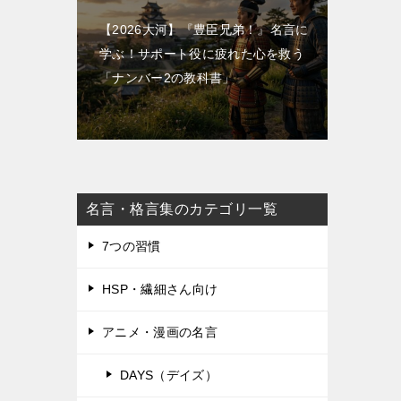
【2026大河】『豊臣兄弟！』名言に
学ぶ！サポート役に疲れた心を救う
「ナンバー2の教科書」
名言・格言集のカテゴリ一覧
7つの習慣
HSP・繊細さん向け
アニメ・漫画の名言
DAYS（デイズ）