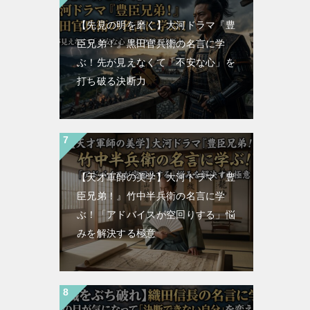
【先見の明を磨く】大河ドラマ『豊
臣兄弟！』黒田官兵衛の名言に学
ぶ！先が見えなくて「不安な心」を
打ち破る決断力
【天才軍師の美学】大河ドラマ『豊
臣兄弟！』竹中半兵衛の名言に学
ぶ！「アドバイスが空回りする」悩
みを解決する極意