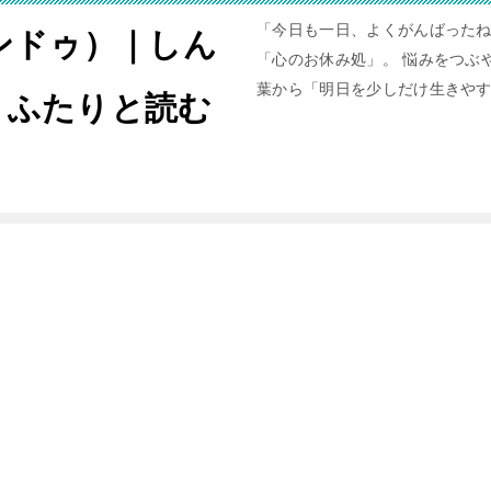
「今日も一日、よくがんばったね
ャンドゥ）｜しん
「心のお休み処」。 悩みをつぶや
葉から「明日を少しだけ生きや
。ふたりと読む