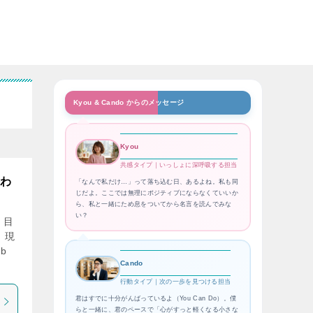
Kyou & Cando からのメッセージ
Kyou
共感タイプ｜いっしょに深呼吸する担当
終わ
「なんで私だけ…」って落ち込む日、あるよね。私も同
じだよ。ここでは無理にポジティブにならなくていいか
ら、私と一緒にため息をついてから名言を読んでみな
い？
 目
、現
b
Cando
行動タイプ｜次の一歩を見つける担当
君はすでに十分がんばっているよ（You Can Do）。僕
らと一緒に、君のペースで「心がすっと軽くなる小さな