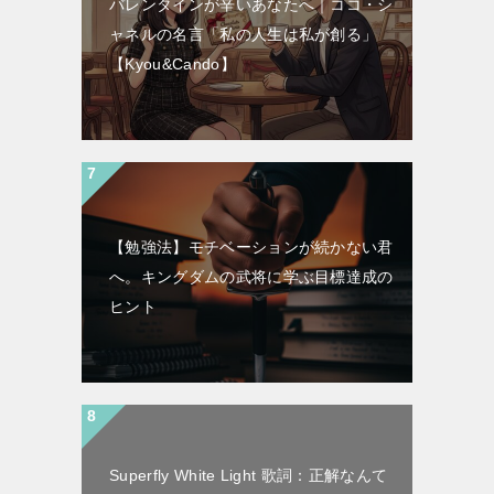
バレンタインが辛いあなたへ｜ココ・シ
ャネルの名言「私の人生は私が創る」
【Kyou&Cando】
【勉強法】モチベーションが続かない君
へ。キングダムの武将に学ぶ目標達成の
ヒント
Superfly White Light 歌詞：正解なんて