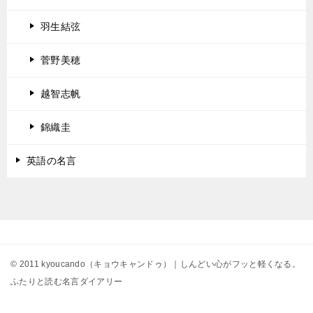
羽生結弦
菅野美穂
越智志帆
錦織圭
英語の名言
© 2011 kyoucando（キョウキャンドゥ）｜しんどい心がフッと軽くなる。
ふたりと読む名言ダイアリー