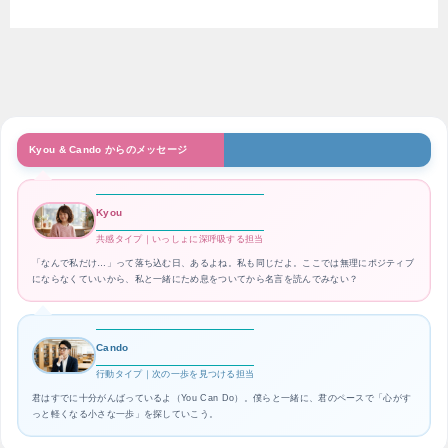
Kyou & Cando からのメッセージ
Kyou
共感タイプ｜いっしょに深呼吸する担当
「なんで私だけ…」って落ち込む日、あるよね。私も同じだよ。ここでは無理にポジティブ
にならなくていいから、私と一緒にため息をついてから名言を読んでみない？
Cando
行動タイプ｜次の一歩を見つける担当
君はすでに十分がんばっているよ（You Can Do）。僕らと一緒に、君のペースで「心がす
っと軽くなる小さな一歩」を探していこう。