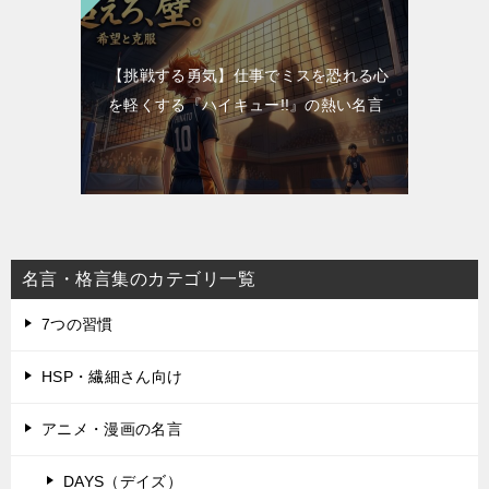
【挑戦する勇気】仕事でミスを恐れる心
を軽くする『ハイキュー!!』の熱い名言
名言・格言集のカテゴリ一覧
7つの習慣
HSP・繊細さん向け
アニメ・漫画の名言
DAYS（デイズ）