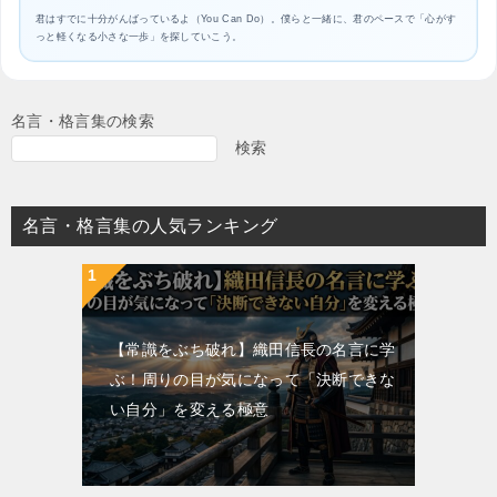
君はすでに十分がんばっているよ（You Can Do）。僕らと一緒に、君のペースで「心がす
っと軽くなる小さな一歩」を探していこう。
名言・格言集の検索
検索
名言・格言集の人気ランキング
【常識をぶち破れ】織田信長の名言に学
ぶ！周りの目が気になって「決断できな
い自分」を変える極意