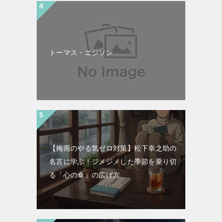
トーマス・エジソン
【梅雨のやる気ゼロ対策】松下幸之助の
名言に学ぶ！ジメジメした季節を乗り切
る「心の傘」の広げ方