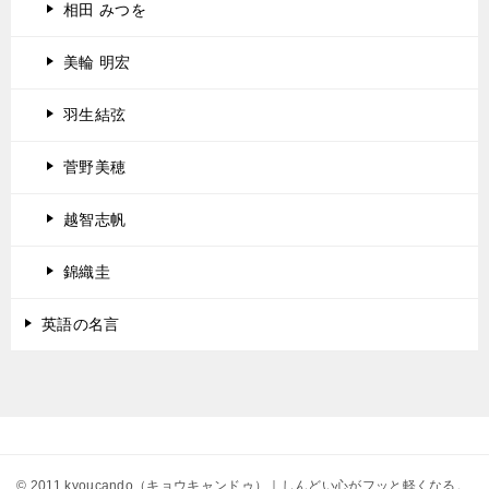
相田 みつを
美輪 明宏
羽生結弦
菅野美穂
越智志帆
錦織圭
英語の名言
© 2011 kyoucando（キョウキャンドゥ）｜しんどい心がフッと軽くなる。