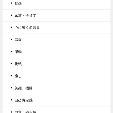
動画
家族・子育て
心に響く名言集
恋愛
感動
挑戦
癒し
笑顔、機嫌
自己肯定感
自立、やる気