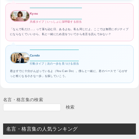
Kyou
共感タイプ｜いっしょに深呼吸する担当
「なんで私だけ…」って落ち込む日、あるよね。私も同じだよ。ここでは無理にポジティブ
にならなくていいから、私と一緒にため息をついてから名言を読んでみない？
Cando
行動タイプ｜次の一歩を見つける担当
君はすでに十分がんばっているよ（You Can Do）。僕らと一緒に、君のペースで「心がす
っと軽くなる小さな一歩」を探していこう。
名言・格言集の検索
検索
名言・格言集の人気ランキング