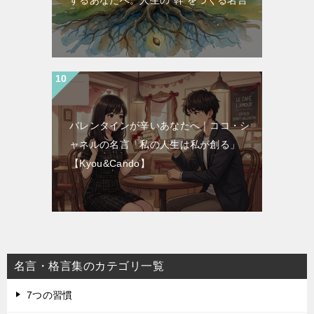
バレンタインが辛いあなたへ｜ココ・シ
ャネルの名言「私の人生は私が創る」
【Kyou&Cando】
名言・格言集のカテゴリ一覧
7つの習慣