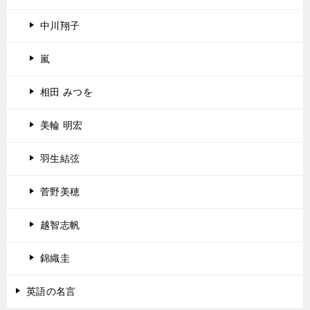
中川翔子
嵐
相田 みつを
美輪 明宏
羽生結弦
菅野美穂
越智志帆
錦織圭
英語の名言