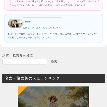
「なんで私だけ…」って落ち込む日、あるよね。私も同じだよ。ここでは無理にポジティブ
にならなくていいから、私と一緒にため息をついてから名言を読んでみない？
Cando
行動タイプ｜次の一歩を見つける担当
君はすでに十分がんばっているよ（You Can Do）。僕らと一緒に、君のペースで「心がす
っと軽くなる小さな一歩」を探していこう。
名言・格言集の検索
検索
名言・格言集の人気ランキング