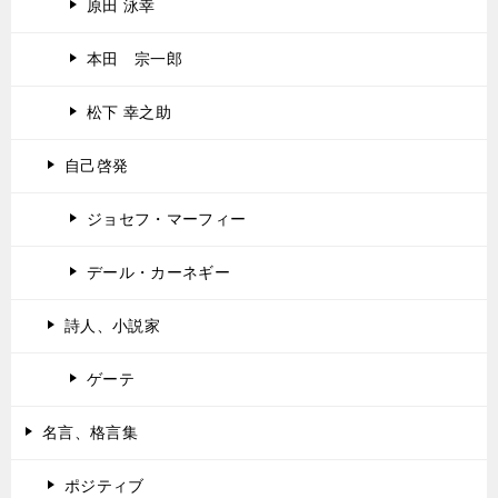
原田 泳幸
本田 宗一郎
松下 幸之助
自己啓発
ジョセフ・マーフィー
デール・カーネギー
詩人、小説家
ゲーテ
名言、格言集
ポジティブ