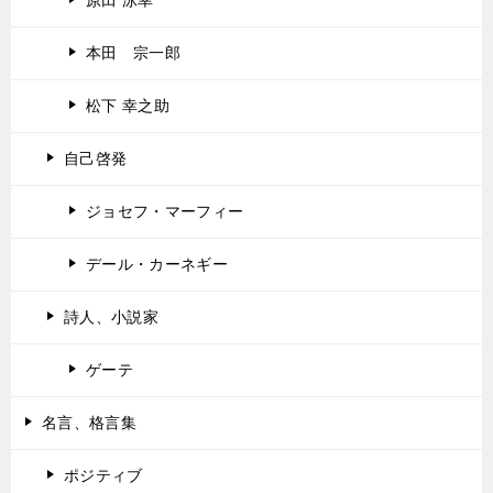
本田 宗一郎
松下 幸之助
自己啓発
ジョセフ・マーフィー
デール・カーネギー
詩人、小説家
ゲーテ
名言、格言集
ポジティブ