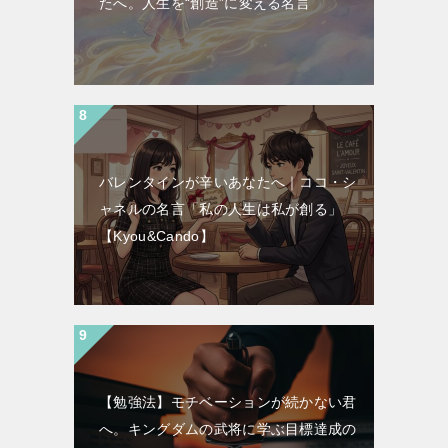
たへ。人生を“創造”に変える名言
バレンタインが辛いあなたへ｜ココ・シ
ャネルの名言「私の人生は私が創る」
【Kyou&Cando】
【勉強法】モチベーションが続かない君
へ。キングダムの武将に学ぶ目標達成の