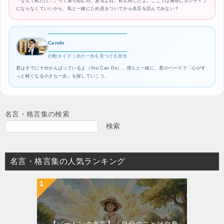
「なんで私だけ…」って落ち込む日、あるよね。私も同じだよ。ここでは無理にポジティブ
にならなくていいから、私と一緒にため息をついてから名言を読んでみない？
Cando
行動タイプ｜次の一歩を見つける担当
君はすでに十分がんばっているよ（You Can Do）。僕らと一緒に、君のペースで「心がす
っと軽くなる小さな一歩」を探していこう。
名言・格言集の検索
検索
名言・格言集の人気ランキング
【バートンの名言】「自分のことは自身