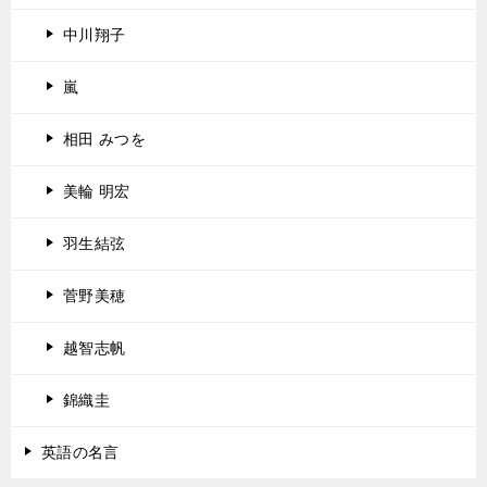
中川翔子
嵐
相田 みつを
美輪 明宏
羽生結弦
菅野美穂
越智志帆
錦織圭
英語の名言