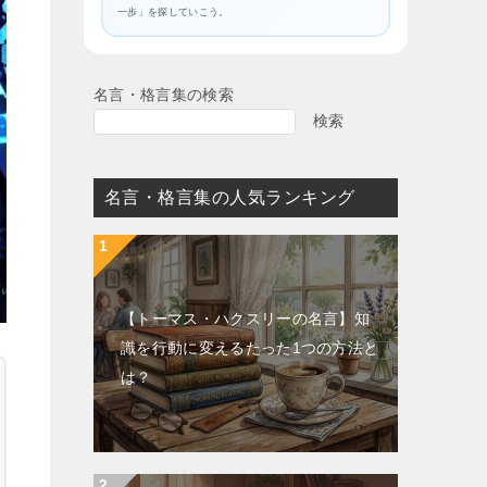
一歩」を探していこう。
名言・格言集の検索
検索
名言・格言集の人気ランキング
【トーマス・ハクスリーの名言】知
識を行動に変えるたった1つの方法と
は？