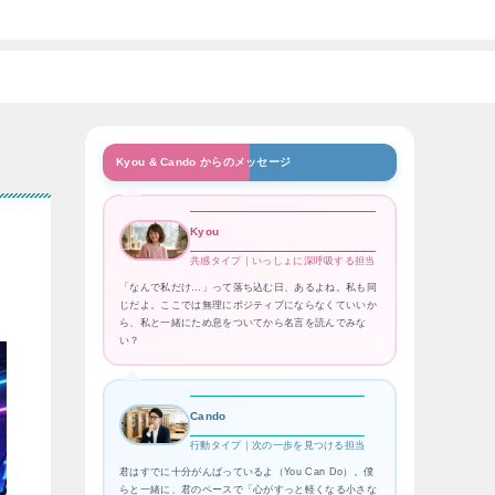
Kyou & Cando からのメッセージ
Kyou
共感タイプ｜いっしょに深呼吸する担当
「なんで私だけ…」って落ち込む日、あるよね。私も同
じだよ。ここでは無理にポジティブにならなくていいか
ら、私と一緒にため息をついてから名言を読んでみな
い？
Cando
行動タイプ｜次の一歩を見つける担当
君はすでに十分がんばっているよ（You Can Do）。僕
らと一緒に、君のペースで「心がすっと軽くなる小さな