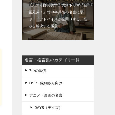
【天才軍師の美学】大河ドラマ『豊
臣兄弟！』竹中半兵衛の名言に学
ぶ！「アドバイスが空回りする」悩
みを解決する極意
名言・格言集のカテゴリ一覧
7つの習慣
HSP・繊細さん向け
アニメ・漫画の名言
DAYS（デイズ）