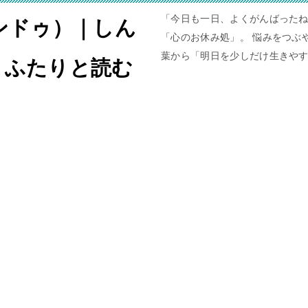
「今日も一日、よくがんばったね
ャンドゥ）｜しん
「心のお休み処」。 悩みをつぶや
葉から「明日を少しだけ生きや
。ふたりと読む