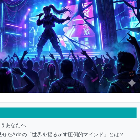
まうあなたへ
u』で見せたAdoの「世界を揺るがす圧倒的マインド」とは？