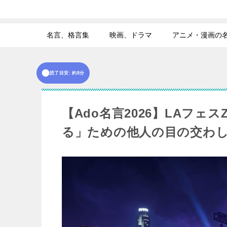
名言、格言集
映画、ドラマ
アニメ・漫画の
読了目安: 約8分
【Ado名言2026】LAフェ
る」ための他人の目の交わ