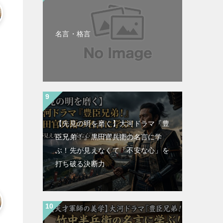
名言・格言
【先見の明を磨く】大河ドラマ『豊
臣兄弟！』黒田官兵衛の名言に学
ぶ！先が見えなくて「不安な心」を
打ち破る決断力