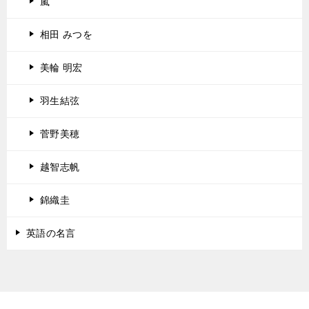
嵐
相田 みつを
美輪 明宏
羽生結弦
菅野美穂
越智志帆
錦織圭
英語の名言