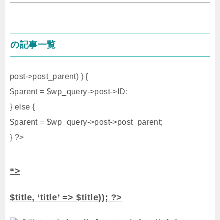
の記事一覧
post->post_parent) ) {
$parent = $wp_query->post->ID;
} else {
$parent = $wp_query->post->post_parent;
} ?>
“>
$title, ‘title’ => $title)); ?>