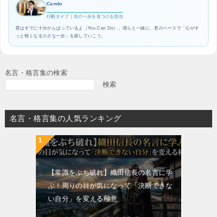
Cando
行動タイプ｜次の一歩を見つける担当
君はすでに十分がんばっているよ（You Can Do）。僕らと一緒に、君のペースで「心がす
っと軽くなる小さな一歩」を探していこう。
名言・格言集の検索
検索
名言・格言集の人気ランキング
【常識をぶち破れ】織田信長の名言に学
ぶ！周りの目が気になって「決断できな
い自分」を変える極意