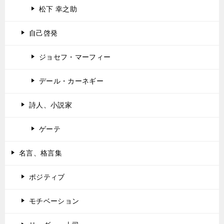
松下 幸之助
自己啓発
ジョセフ・マーフィー
デール・カーネギー
詩人、小説家
ゲーテ
名言、格言集
ポジティブ
モチベーション