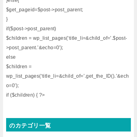
}else{
$get_pageid=$post->post_parent;
}
if($post->post_parent)
$children = wp_list_pages(‘title_li=&child_of=’.$post-
>post_parent.’&echo=0′);
else
$children =
wp_list_pages(‘title_li=&child_of=’.get_the_ID().’&ech
o=0′);
if ($children) { ?>
のカテゴリ一覧