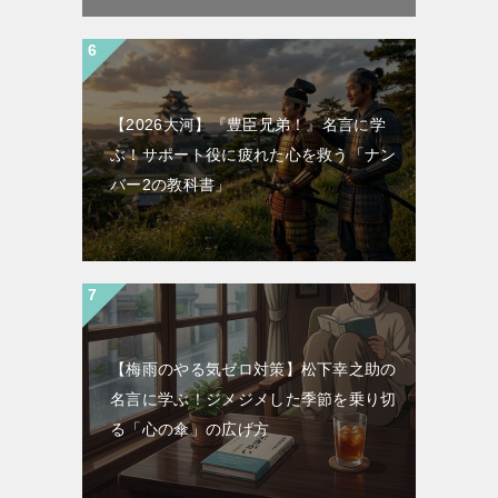
【2026大河】『豊臣兄弟！』名言に学
ぶ！サポート役に疲れた心を救う「ナン
バー2の教科書」
【梅雨のやる気ゼロ対策】松下幸之助の
名言に学ぶ！ジメジメした季節を乗り切
る「心の傘」の広げ方